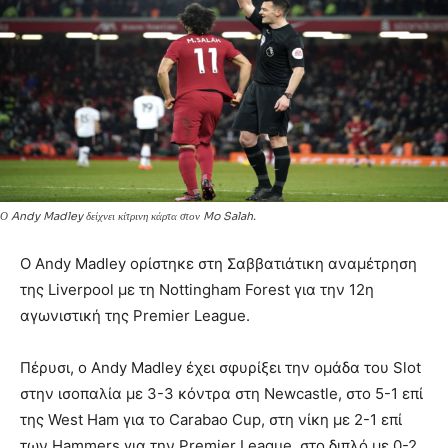
Ο Andy Madley δείχνει κίτρινη κάρτα στον Mo Salah.
Ο Andy Madley ορίστηκε στη Σαββατιάτικη αναμέτρηση
της Liverpool με τη Nottingham Forest για την 12η
αγωνιστική της Premier League.
Πέρυσι, ο Andy Madley έχει σφυρίξει την ομάδα του Slot
στην ισοπαλία με 3-3 κόντρα στη Newcastle, στο 5-1 επί
της West Ham για το Carabao Cup, στη νίκη με 2-1 επί
των Hammers για την Premier League, στο διπλό με 0-2