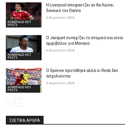
Η Liverpool αποφασίζει αν θα δώσει
δανεικό τον Danns
6 Αυγούστου 2026
HOMEPAGE HOT
POSTS
Ο Jacquet συνεχίζει το ατομικό και είναι
αμφίβολος για Monaco
6 Αυγούστου 2026
HOMEPAGE HOT
POSTS
Ο Spence προτάθηκε αλλά οι Reds δεν
ασχολούνται
6 Αυγούστου 2026
HOMEPAGE HOT
POSTS
ΣΧΕΤΙΚΆ ΆΡΘΡΑ