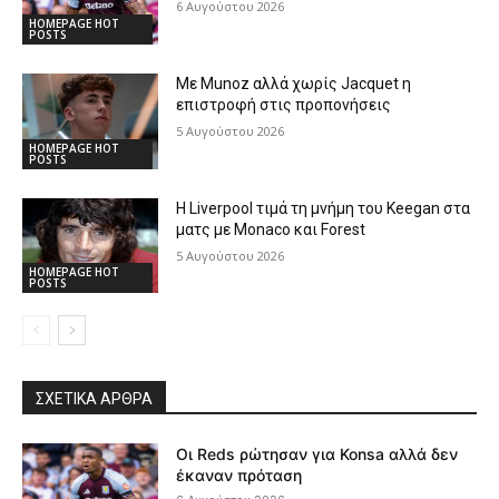
6 Αυγούστου 2026
HOMEPAGE HOT
POSTS
Με Munoz αλλά χωρίς Jacquet η
επιστροφή στις προπονήσεις
5 Αυγούστου 2026
HOMEPAGE HOT
POSTS
Η Liverpool τιμά τη μνήμη του Keegan στα
ματς με Monaco και Forest
5 Αυγούστου 2026
HOMEPAGE HOT
POSTS
ΣΧΕΤΙΚΆ ΆΡΘΡΑ
Οι Reds ρώτησαν για Konsa αλλά δεν
έκαναν πρόταση