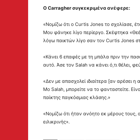
Ο Carragher συγκεκριμένα ανέφερε:
«Νομίζω ότι ο Curtis Jones το σχολίασε, έτ
Μου φάνηκε λίγο περίεργο. Σκέφτηκα «Θεέ 
λόγω παικτών λίγο σαν τον Curtis Jones σ
«Κάνει 6 επαφές με τη μπάλα πριν την πασ
αυτό. Άσε τον Salah να κάνει ό,τι θέλει, φε
«Δεν με απασχολεί ιδιαίτερα [αν αρέσει η 
Mo Salah, μπορείτε να το φανταστείτε. Εί
παίκτης παγκόσμιας κλάσης.»
«Νομίζω ότι ήταν ανόητο εκ μέρους τους, αλ
ειλικρινής».