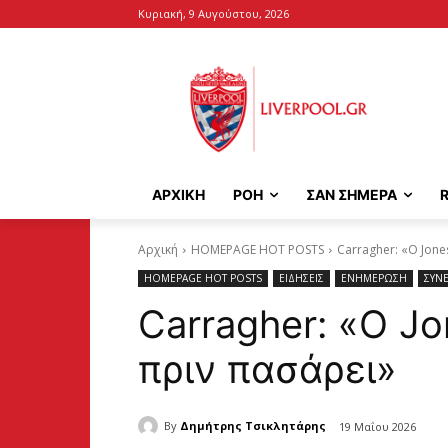
Κυριακή, 9 Αυγούστου, 2026
ΑΡΧΙΚΉ
ΡΟΗ
ΣΑΝ ΣΗΜΕΡΑ
Αρχική
HOMEPAGE HOT POSTS
Carragher: «Ο Jone
HOMEPAGE HOT POSTS
ΕΙΔΗΣΕΙΣ
ΕΝΗΜΕΡΩΣΗ
ΣΥΝΕ
Carragher: «Ο J
πριν πασάρει»
By
Δημήτρης Τσικλητάρης
19 Μαΐου 2026