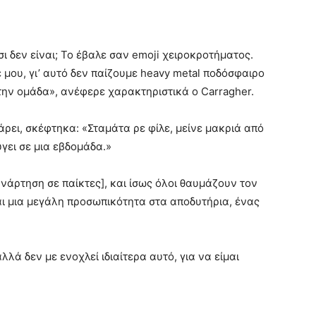
σι δεν είναι; Το έβαλε σαν emoji χειροκροτήματος.
μου, γι’ αυτό δεν παίζουμε heavy metal ποδόσφαιρο
την ομάδα», ανέφερε χαρακτηριστικά ο Carragher.
άρει, σκέφτηκα: «Σταμάτα ρε φίλε, μείνε μακριά από
ύγει σε μια εβδομάδα.»
ανάρτηση σε παίκτες], και ίσως όλοι θαυμάζουν τον
ναι μια μεγάλη προσωπικότητα στα αποδυτήρια, ένας
λά δεν με ενοχλεί ιδιαίτερα αυτό, για να είμαι