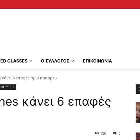
RED GLASSES
Ο ΣΥΛΛΟΓΟΣ
ΕΠΙΚΟΙΝΩΝΙΑ
s κάνει 6 επαφές πριν πασάρει»
ΝΤΕΥΞΕΙΣ
ones κάνει 6 επαφές
730
0