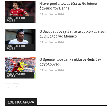
Η Liverpool αποφασίζει αν θα δώσει
δανεικό τον Danns
6 Αυγούστου 2026
HOMEPAGE HOT
POSTS
Ο Jacquet συνεχίζει το ατομικό και είναι
αμφίβολος για Monaco
6 Αυγούστου 2026
HOMEPAGE HOT
POSTS
Ο Spence προτάθηκε αλλά οι Reds δεν
ασχολούνται
6 Αυγούστου 2026
HOMEPAGE HOT
POSTS
ΣΧΕΤΙΚΆ ΆΡΘΡΑ