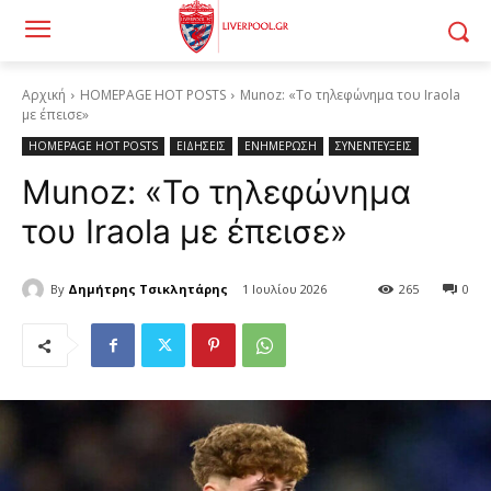
Αρχική
HOMEPAGE HOT POSTS
Munoz: «Το τηλεφώνημα του Iraola
με έπεισε»
HOMEPAGE HOT POSTS
ΕΙΔΗΣΕΙΣ
ΕΝΗΜΕΡΩΣΗ
ΣΥΝΕΝΤΕΥΞΕΙΣ
Munoz: «Το τηλεφώνημα
του Iraola με έπεισε»
By
Δημήτρης Τσικλητάρης
1 Ιουλίου 2026
265
0