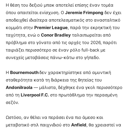
Η θέση του δεξιού μπακ αποτελεί επίσης έναν τομέα
όπου απαιτείται ενίσχυση. Ο
Jeremie Frimpong
δεν έχει
αποδειχθεί ιδιαίτερα αποτελεσματικός στο ανασταλτικό
κομμάτι στην
Premier League
, παρά την εκρηκτική του
ταχύτητα, ενώ ο
Conor Bradley
ταλαιπωρείται από
πρόβλημα στο γόνατο από τις αρχές του 2026, παρότι
ταιριάζει περισσότερο σε έναν ρόλο full-back με
συνεχείς μεταβάσεις πάνω-κάτω στο γήπεδο.
Η
Bournemouth
δεν χαρακτηρίστηκε από αμυντική
σταθερότητα κατά τη διάρκεια της θητείας του
AndoniIraola
— μάλιστα, δέχθηκε ένα γκολ περισσότερο
από τη
Liverpool F.C.
στο πρωτάθλημα την περασμένη
σεζόν.
Ωστόσο, αν θέλει να περάσει ένα πιο άμεσο και
μεταβατικό στιλ παιχνιδιού στο
Anfield
, θα χρειαστεί να