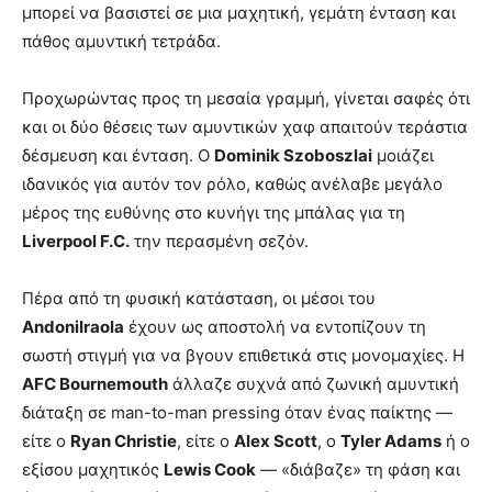
μπορεί να βασιστεί σε μια μαχητική, γεμάτη ένταση και
πάθος αμυντική τετράδα.
Προχωρώντας προς τη μεσαία γραμμή, γίνεται σαφές ότι
και οι δύο θέσεις των αμυντικών χαφ απαιτούν τεράστια
δέσμευση και ένταση. Ο
Dominik Szoboszlai
μοιάζει
ιδανικός για αυτόν τον ρόλο, καθώς ανέλαβε μεγάλο
μέρος της ευθύνης στο κυνήγι της μπάλας για τη
Liverpool F.C.
την περασμένη σεζόν.
Πέρα από τη φυσική κατάσταση, οι μέσοι του
AndoniIraola
έχουν ως αποστολή να εντοπίζουν τη
σωστή στιγμή για να βγουν επιθετικά στις μονομαχίες. Η
AFC Bournemouth
άλλαζε συχνά από ζωνική αμυντική
διάταξη σε man-to-man pressing όταν ένας παίκτης —
είτε ο
Ryan Christie
, είτε ο
Alex Scott
, ο
Tyler Adams
ή ο
εξίσου μαχητικός
Lewis Cook
— «διάβαζε» τη φάση και