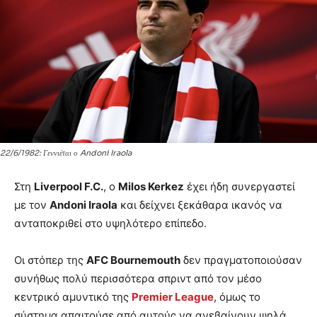
22/6/1982: Γεννιέται ο Andoni Iraola
Στη
Liverpool F.C.
, ο
Milos Kerkez
έχει ήδη συνεργαστεί
με τον
Andoni Iraola
και δείχνει ξεκάθαρα ικανός να
ανταποκριθεί στο υψηλότερο επίπεδο.
Οι στόπερ της
AFC Bournemouth
δεν πραγματοποιούσαν
συνήθως πολύ περισσότερα σπριντ από τον μέσο
κεντρικό αμυντικό της
Premier League
, όμως το
σύστημα απαιτούσε από αυτούς να ανεβαίνουν ψηλά