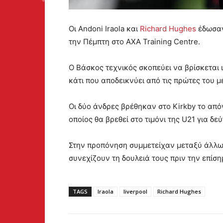
Οι Andoni Iraola και
Richard Hughes
έδωσαν
την Πέμπτη στο AXA Training Centre.
Ο Βάσκος τεχνικός σκοπεύει να βρίσκεται 
κάτι που αποδεικνύει από τις πρώτες του μ
Οι δύο άνδρες βρέθηκαν στο Kirkby το από
οποίος θα βρεθεί στο τιμόνι της U21 για δε
Στην προπόνηση συμμετείχαν μεταξύ άλλων 
συνεχίζουν τη δουλειά τους πριν την επίσ
TAGS
Iraola
liverpool
Richard Hughes