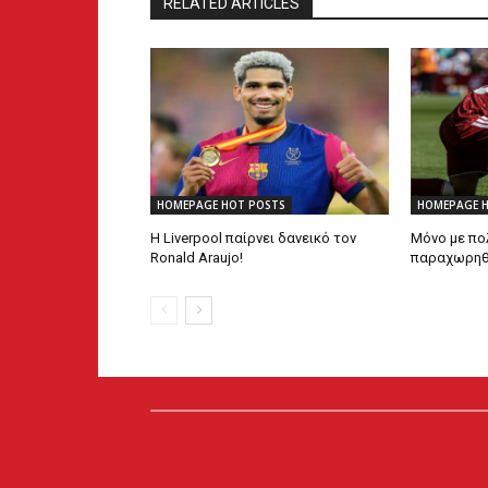
RELATED ARTICLES
HOMEPAGE HOT POSTS
HOMEPAGE 
Η Liverpool παίρνει δανεικό τον
Μόνο με πο
Ronald Araujo!
παραχωρηθεί