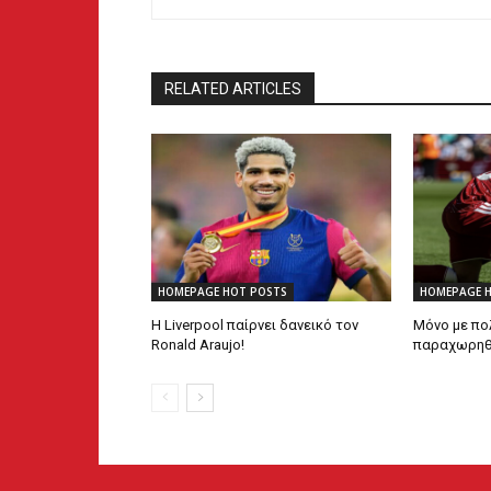
RELATED ARTICLES
HOMEPAGE HOT POSTS
HOMEPAGE 
Η Liverpool παίρνει δανεικό τον
Μόνο με πο
Ronald Araujo!
παραχωρηθεί