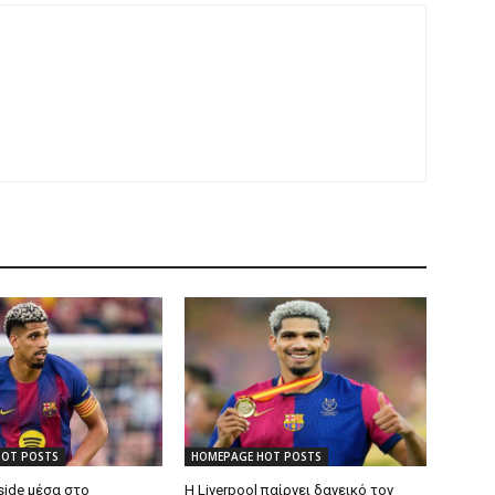
HOT POSTS
HOMEPAGE HOT POSTS
side μέσα στο
Η Liverpool παίρνει δανεικό τον