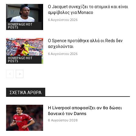
Ο Jacquet συνεχίζει το ατομικό και είναι
αμφίβολος για Monaco
6 Αυγούστου 2026
HOMEPAGE HOT
POSTS
Ο Spence προτάθηκε αλλά οι Reds δεν
ασχολούνται
6 Αυγούστου 2026
HOMEPAGE HOT
POSTS
ΣΧΕΤΙΚΆ ΆΡΘΡΑ
Η Liverpool αποφασίζει αν θα δώσει
δανεικό τον Danns
6 Αυγούστου 2026