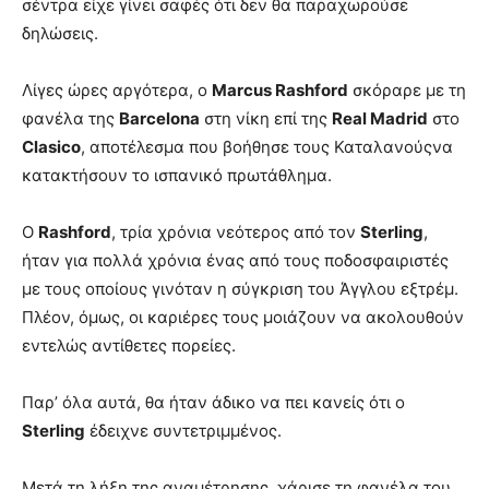
σέντρα είχε γίνει σαφές ότι δεν θα παραχωρούσε
δηλώσεις.
Λίγες ώρες αργότερα, ο
Marcus Rashford
σκόραρε με τη
φανέλα της
Barcelona
στη νίκη επί της
Real Madrid
στο
Clasico
, αποτέλεσμα που βοήθησε τους Καταλανούςνα
κατακτήσουν το ισπανικό πρωτάθλημα.
Ο
Rashford
, τρία χρόνια νεότερος από τον
Sterling
,
ήταν για πολλά χρόνια ένας από τους ποδοσφαιριστές
με τους οποίους γινόταν η σύγκριση του Άγγλου εξτρέμ.
Πλέον, όμως, οι καριέρες τους μοιάζουν να ακολουθούν
εντελώς αντίθετες πορείες.
Παρ’ όλα αυτά, θα ήταν άδικο να πει κανείς ότι ο
Sterling
έδειχνε συντετριμμένος.
Μετά τη λήξη της αναμέτρησης, χάρισε τη φανέλα του