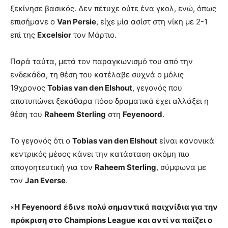
ξεκίνησε βασικός. Δεν πέτυχε ούτε ένα γκολ, ενώ, όπως
επισήμανε ο
Van Persie
, είχε μία ασίστ στη νίκη με 2-1
επί της
Excelsior
τον Μάρτιο.
Παρά ταύτα, μετά τον παραγκωνισμό του από την
ενδεκάδα, τη θέση του κατέλαβε συχνά ο μόλις
19χρονος
Tobias van den Elshout
, γεγονός που
αποτυπώνει ξεκάθαρα πόσο δραματικά έχει αλλάξει η
θέση του
Raheem Sterling
στη
Feyenoord
.
Το γεγονός ότι ο
Tobias van den Elshout
είναι κανονικά
κεντρικός μέσος κάνει την κατάσταση ακόμη πιο
απογοητευτική για τον
Raheem Sterling
, σύμφωνα με
τον
Jan Everse
.
«
Η
Feyenoord
έδινε πολύ σημαντικά παιχνίδια για την
πρόκριση στο
Champions League
και αντί να παίζει ο