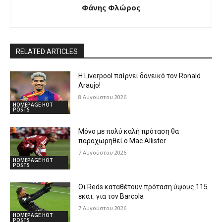
Φάνης Φλώρος
RELATED ARTICLES
Η Liverpool παίρνει δανεικό τον Ronald
Araujo!
8 Αυγούστου 2026
HOMEPAGE HOT
POSTS
Μόνο με πολύ καλή πρόταση θα
παραχωρηθεί ο Mac Allister
7 Αυγούστου 2026
HOMEPAGE HOT
POSTS
Οι Reds καταθέτουν πρόταση ύψους 115
εκατ. για τον Barcola
7 Αυγούστου 2026
HOMEPAGE HOT
POSTS