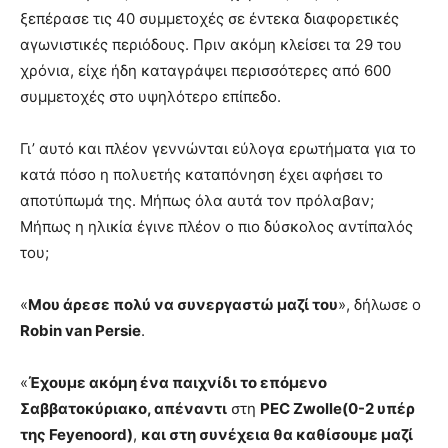
ξεπέρασε τις 40 συμμετοχές σε έντεκα διαφορετικές
αγωνιστικές περιόδους. Πριν ακόμη κλείσει τα 29 του
χρόνια, είχε ήδη καταγράψει περισσότερες από 600
συμμετοχές στο υψηλότερο επίπεδο.
Γι’ αυτό και πλέον γεννώνται εύλογα ερωτήματα για το
κατά πόσο η πολυετής καταπόνηση έχει αφήσει το
αποτύπωμά της. Μήπως όλα αυτά τον πρόλαβαν;
Μήπως η ηλικία έγινε πλέον ο πιο δύσκολος αντίπαλός
του;
«
Μου άρεσε πολύ να συνεργαστώ μαζί του
», δήλωσε ο
Robin van Persie
.
«
Έχουμε ακόμη ένα παιχνίδι το επόμενο
Σαββατοκύριακο, απέναντι
στη
PEC Zwolle(0-2 υπέρ
της Feyenoord)
,
και στη συνέχεια θα καθίσουμε μαζί