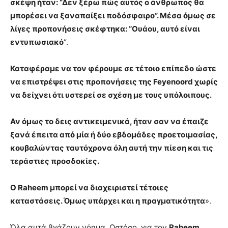
σκέψη ήταν: “Δεν ξέρω πώς αυτός ο άνθρωπος θα
μπορέσει να ξαναπαίξει ποδόσφαιρο”. Μέσα όμως σε
λίγες προπονήσεις σκέφτηκα: “Ουάου, αυτό είναι
εντυπωσιακό
“.
Καταφέραμε να τον φέρουμε σε τέτοιο επίπεδο ώστε
να επιστρέψει στις προπονήσεις της Feyenoord χωρίς
να δείχνει ότι υστερεί σε σχέση με τους υπόλοιπους.
Αν όμως το δεις αντικειμενικά, ήταν σαν να έπαιζε
ξανά έπειτα από μία ή δύο εβδομάδες προετοιμασίας,
κουβαλώντας ταυτόχρονα όλη αυτή την πίεση και τις
τεράστιες προσδοκίες.
Ο Raheem μπορεί να διαχειριστεί τέτοιες
καταστάσεις. Όμως υπάρχει και η πραγματικότητα
».
Όλα αυτά βγάζουν νόημα. Ωστόσο, για τον
Raheem