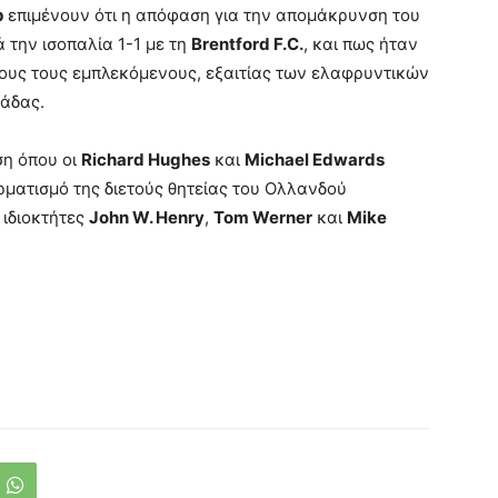
p
επιμένουν ότι η απόφαση για την απομάκρυνση του
 την ισοπαλία 1-1 με τη
Brentford F.C.
, και πως ήταν
ους τους εμπλεκόμενους, εξαιτίας των ελαφρυντικών
μάδας.
ση όπου οι
Richard Hughes
και
Michael Edwards
ρματισμό της διετούς θητείας του Ολλανδού
 ιδιοκτήτες
John W. Henry
,
Tom Werner
και
Mike