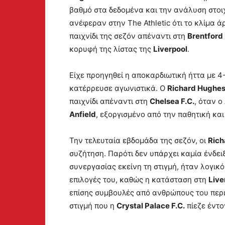
βαθμό στα δεδομένα και την ανάλυση στοι
ανέφεραν στην The Athletic ότι το κλίμα ά
παιχνίδι της σεζόν απέναντι στη
Brentford 
κορυφή της λίστας της
Liverpool
.
Είχε προηγηθεί η αποκαρδιωτική ήττα με 4
κατέρρευσε αγωνιστικά. Ο
Richard Hughe
παιχνίδι απέναντι στη
Chelsea F.C.
, όταν ο
Anfield
, εξοργισμένο από την παθητική κα
Την τελευταία εβδομάδα της σεζόν, οι
Rich
συζήτηση. Παρότι δεν υπάρχει καμία ένδει
συνεργασίας εκείνη τη στιγμή, ήταν λογικό
επιλογές του, καθώς η κατάσταση στη
Live
επίσης συμβουλές από ανθρώπους του περι
στιγμή που η
Crystal Palace F.C.
πίεζε έντο