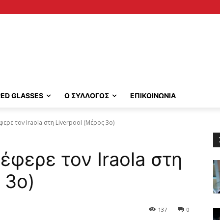
RED GLASSES
Ο ΣΥΛΛΟΓΟΣ
ΕΠΙΚΟΙΝΩΝΙΑ
ρε τον Iraola στη Liverpool (Μέρος 3ο)
έφερε τον Iraola στη
 3ο)
137
0