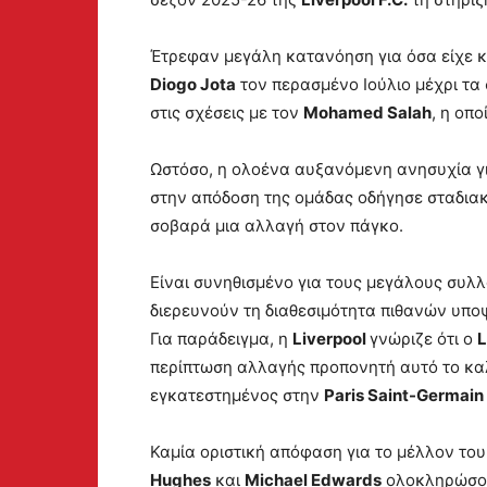
Έτρεφαν μεγάλη κατανόηση για όσα είχε κλ
Diogo Jota
τον περασμένο Ιούλιο μέχρι τ
στις σχέσεις με τον
Mohamed Salah
, η οπ
Ωστόσο, η ολοένα αυξανόμενη ανησυχία γι
στην απόδοση της ομάδας οδήγησε σταδιακ
σοβαρά μια αλλαγή στον πάγκο.
Είναι συνηθισμένο για τους μεγάλους συλ
διερευνούν τη διαθεσιμότητα πιθανών υπο
Για παράδειγμα, η
Liverpool
γνώριζε ότι ο
L
περίπτωση αλλαγής προπονητή αυτό το κα
εγκατεστημένος στην
Paris Saint-Germain 
Καμία οριστική απόφαση για το μέλλον το
Hughes
και
Michael Edwards
ολοκληρώσου