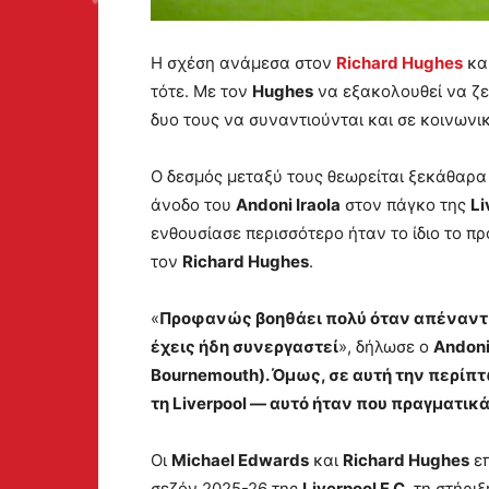
Η σχέση ανάμεσα στον
Richard Hughes
κα
τότε. Με τον
Hughes
να εξακολουθεί να ζει
δυο τους να συναντιούνται και σε κοινωνικ
Ο δεσμός μεταξύ τους θεωρείται ξεκάθαρ
άνοδο του
Andoni Iraola
στον πάγκο της
Li
ενθουσίασε περισσότερο ήταν το ίδιο το π
τον
Richard Hughes
.
«
Προφανώς βοηθάει πολύ όταν απέναντί 
έχεις ήδη συνεργαστεί
», δήλωσε ο
Andoni
Bournemouth). Όμως, σε αυτή την περίπτω
τη Liverpool — αυτό ήταν που πραγματικ
Οι
Michael Edwards
και
Richard Hughes
επ
σεζόν 2025-26 της
Liverpool F.C.
τη στήριξ