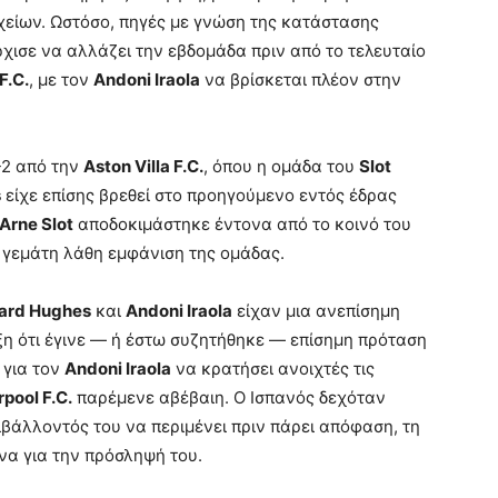
χείων. Ωστόσο, πηγές με γνώση της κατάστασης
ρχισε να αλλάζει την εβδομάδα πριν από το τελευταίο
F.C.
, με τον
Andoni Iraola
να βρίσκεται πλέον στην
-2 από την
Aston Villa F.C.
, όπου η ομάδα του
Slot
s
είχε επίσης βρεθεί στο προηγούμενο εντός έδρας
Arne Slot
αποδοκιμάστηκε έντονα από το κοινό του
ι γεμάτη λάθη εμφάνιση της ομάδας.
ard Hughes
και
Andoni Iraola
είχαν μια ανεπίσημη
ξη ότι έγινε — ή έστω συζητήθηκε — επίσημη πρόταση
 για τον
Andoni Iraola
να κρατήσει ανοιχτές τις
rpool F.C.
παρέμενε αβέβαιη. Ο Ισπανός δεχόταν
βάλλοντός του να περιμένει πριν πάρει απόφαση, τη
να για την πρόσληψή του.