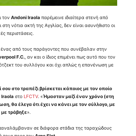
ι τον
Andoni Iraola
παρέμεινε ιδιαίτερα στενή από
 στη νότια ακτή της Αγγλίας, δεν είναι ασυνήθιστο οι
ές περιστάσεις.
α ένας από τους παράγοντες που συνέβαλαν στην
verpool F.C.
, αν και ο ίδιος επιμένει πως αυτό που τον
ρότζεκτ του συλλόγου και όχι απλώς η επανένωση με
σου στο τραπέζι βρίσκεται κάποιος με τον οποίο
 Iraola
στο
LFCTV
. «
Ήμασταν μαζί έναν χρόνο (στη
ση, θα έλεγα ότι έχει να κάνει με τον σύλλογο, με
ά με τράβηξε
».
αναλάμβαναν σε διάφορα στάδια της ταραχώδους
ή τους προς τον
Arne Slot
.