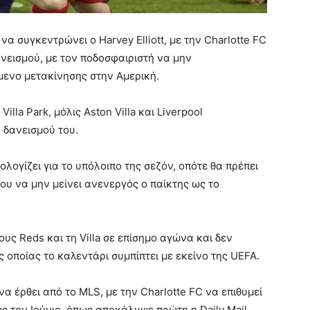
α συγκεντρώνει ο Harvey Elliott, με την Charlotte FC
ανεισμού, με τον ποδοσφαιριστή να μην
μενο μετακίνησης στην Αμερική.
illa Park, μόλις Aston Villa και Liverpool
 δανεισμού του.
λογίζει για το υπόλοιπο της σεζόν, οπότε θα πρέπει
ου να μην μείνει ανενεργός ο παίκτης ως το
υς Reds και τη Villa σε επίσημο αγώνα και δεν
ς οποίας το καλεντάρι συμπίπτει με εκείνο της UEFA.
α έρθει από το MLS, με την Charlotte FC να επιθυμεί
ς τον Ιούνιο, όπως αποκάλυψε πρώτη η Daily Mail.