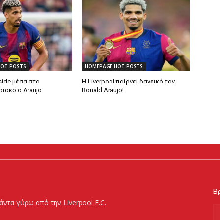
HOT POSTS
HOMEPAGE HOT POSTS
side μέσα στο
Η Liverpool παίρνει δανεικό τον
ιακο ο Araujo
Ronald Araujo!
Βρ
άντα γύρω από την Liverpool F.C.