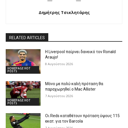
Δημήτρης Τσικλητάρης
RELATED ARTICLES
Η Liverpool παίρνει δανεικό τον Ronald
Araujo!
8 Αυγούστου 2026
HOMEPAGE HOT
POSTS
Μόνο με πολύ καλή πρόταση θα
παραχωρηθεί ο Mac Allister
7 Αυγούστου 2026
HOMEPAGE HOT
POSTS
Οι Reds καταθέτουν πρόταση ύψους 115
εκατ. για τον Barcola
7 Αυγούστου 2026