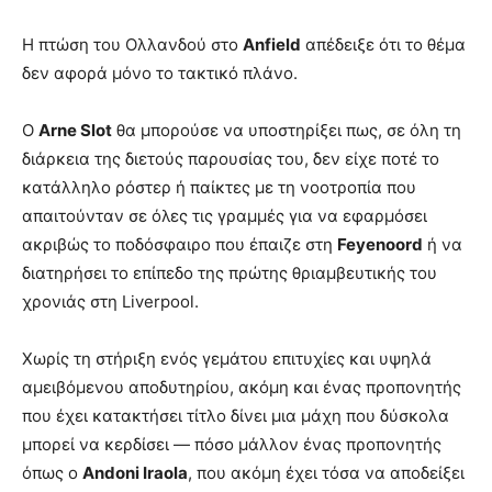
Η πτώση του Ολλανδού στο
Anfield
απέδειξε ότι το θέμα
δεν αφορά μόνο το τακτικό πλάνο.
Ο
Arne Slot
θα μπορούσε να υποστηρίξει πως, σε όλη τη
διάρκεια της διετούς παρουσίας του, δεν είχε ποτέ το
κατάλληλο ρόστερ ή παίκτες με τη νοοτροπία που
απαιτούνταν σε όλες τις γραμμές για να εφαρμόσει
ακριβώς το ποδόσφαιρο που έπαιζε στη
Feyenoord
ή να
διατηρήσει το επίπεδο της πρώτης θριαμβευτικής του
χρονιάς στη Liverpool.
Χωρίς τη στήριξη ενός γεμάτου επιτυχίες και υψηλά
αμειβόμενου αποδυτηρίου, ακόμη και ένας προπονητής
που έχει κατακτήσει τίτλο δίνει μια μάχη που δύσκολα
μπορεί να κερδίσει — πόσο μάλλον ένας προπονητής
όπως ο
Andoni Iraola
, που ακόμη έχει τόσα να αποδείξει