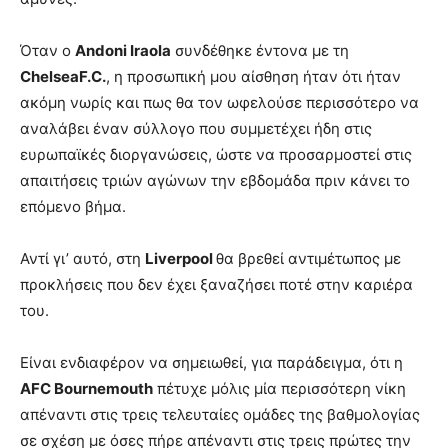
Όταν ο
Andoni Iraola
συνδέθηκε έντονα με τη
ChelseaF.C.
, η προσωπική μου αίσθηση ήταν ότι ήταν
ακόμη νωρίς και πως θα τον ωφελούσε περισσότερο να
αναλάβει έναν σύλλογο που συμμετέχει ήδη στις
ευρωπαϊκές διοργανώσεις, ώστε να προσαρμοστεί στις
απαιτήσεις τριών αγώνων την εβδομάδα πριν κάνει το
επόμενο βήμα.
Αντί γι’ αυτό, στη
Liverpool
θα βρεθεί αντιμέτωπος με
προκλήσεις που δεν έχει ξαναζήσει ποτέ στην καριέρα
του.
Είναι ενδιαφέρον να σημειωθεί, για παράδειγμα, ότι η
AFC Bournemouth
πέτυχε μόλις μία περισσότερη νίκη
απέναντι στις τρεις τελευταίες ομάδες της βαθμολογίας
σε σχέση με όσες πήρε απέναντι στις τρεις πρώτες την