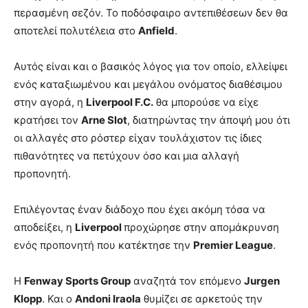
περασμένη σεζόν. Το ποδόσφαιρο αντεπιθέσεων δεν θα
αποτελεί πολυτέλεια στο
Anfield
.
Αυτός είναι και ο βασικός λόγος για τον οποίο, ελλείψει
ενός καταξιωμένου και μεγάλου ονόματος διαθέσιμου
στην αγορά, η
Liverpool F.C.
θα μπορούσε να είχε
κρατήσει τον
Arne Slot
, διατηρώντας την άποψή μου ότι
οι αλλαγές στο ρόστερ είχαν τουλάχιστον τις ίδιες
πιθανότητες να πετύχουν όσο και μια αλλαγή
προπονητή.
Επιλέγοντας έναν διάδοχο που έχει ακόμη τόσα να
αποδείξει, η
Liverpool
προχώρησε στην απομάκρυνση
ενός προπονητή που κατέκτησε την
Premier League
.
Η
Fenway Sports Group
αναζητά τον επόμενο
Jurgen
Klopp
. Και ο
Andoni Iraola
θυμίζει σε αρκετούς την