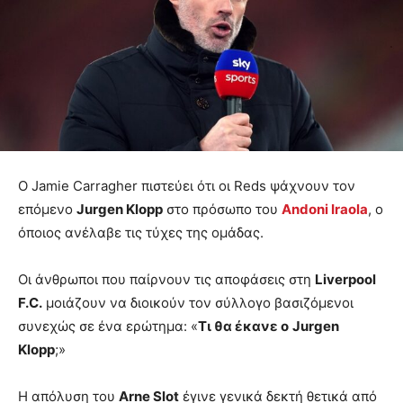
Ο Jamie Carragher πιστεύει ότι οι Reds ψάχνουν τον
επόμενο
Jurgen Klopp
στο πρόσωπο του
Andoni Iraola
, ο
όποιος ανέλαβε τις τύχες της ομάδας.
Οι άνθρωποι που παίρνουν τις αποφάσεις στη
Liverpool
F.C.
μοιάζουν να διοικούν τον σύλλογο βασιζόμενοι
συνεχώς σε ένα ερώτημα: «
Τι θα έκανε ο
Jurgen
Klopp
;»
Η απόλυση του
Arne Slot
έγινε γενικά δεκτή θετικά από