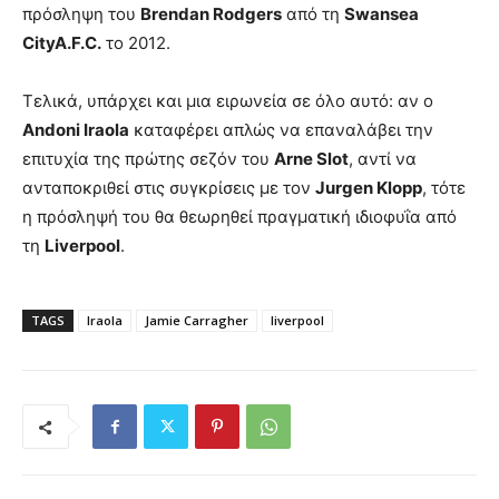
πρόσληψη του
Brendan Rodgers
από τη
Swansea
CityA.F.C.
το 2012.
Τελικά, υπάρχει και μια ειρωνεία σε όλο αυτό: αν ο
Andoni Iraola
καταφέρει απλώς να επαναλάβει την
επιτυχία της πρώτης σεζόν του
Arne Slot
, αντί να
ανταποκριθεί στις συγκρίσεις με τον
Jurgen Klopp
, τότε
η πρόσληψή του θα θεωρηθεί πραγματική ιδιοφυΐα από
τη
Liverpool
.
TAGS
Iraola
Jamie Carragher
liverpool