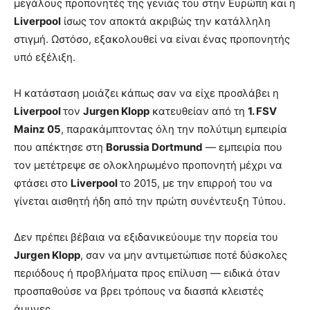
μεγάλους προπονητές της γενιάς του στην Ευρώπη και η
Liverpool
ίσως τον αποκτά ακριβώς την κατάλληλη
στιγμή. Ωστόσο, εξακολουθεί να είναι ένας προπονητής
υπό εξέλιξη.
Η κατάσταση μοιάζει κάπως σαν να είχε προσλάβει η
Liverpool
τον
Jurgen Klopp
κατευθείαν από τη
1. FSV
Mainz 05
, παρακάμπτοντας όλη την πολύτιμη εμπειρία
που απέκτησε στη
Borussia Dortmund
— εμπειρία που
τον μετέτρεψε σε ολοκληρωμένο προπονητή μέχρι να
φτάσει στο
Liverpool
το 2015, με την επιρροή του να
γίνεται αισθητή ήδη από την πρώτη συνέντευξη Τύπου.
Δεν πρέπει βέβαια να εξιδανικεύουμε την πορεία του
Jurgen Klopp
, σαν να μην αντιμετώπισε ποτέ δύσκολες
περιόδους ή προβλήματα προς επίλυση — ειδικά όταν
προσπαθούσε να βρει τρόπους να διασπά κλειστές
άμυνες.