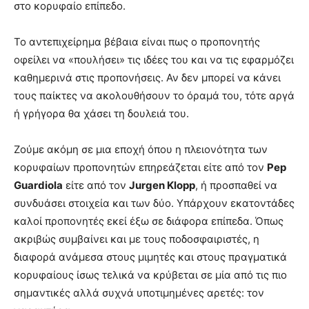
στο κορυφαίο επίπεδο.
Το αντεπιχείρημα βέβαια είναι πως ο προπονητής
οφείλει να «πουλήσει» τις ιδέες του και να τις εφαρμόζει
καθημερινά στις προπονήσεις. Αν δεν μπορεί να κάνει
τους παίκτες να ακολουθήσουν το όραμά του, τότε αργά
ή γρήγορα θα χάσει τη δουλειά του.
Ζούμε ακόμη σε μια εποχή όπου η πλειονότητα των
κορυφαίων προπονητών επηρεάζεται είτε από τον
Pep
Guardiola
είτε από τον
Jurgen Klopp
, ή προσπαθεί να
συνδυάσει στοιχεία και των δύο. Υπάρχουν εκατοντάδες
καλοί προπονητές εκεί έξω σε διάφορα επίπεδα. Όπως
ακριβώς συμβαίνει και με τους ποδοσφαιριστές, η
διαφορά ανάμεσα στους μιμητές και στους πραγματικά
κορυφαίους ίσως τελικά να κρύβεται σε μία από τις πιο
σημαντικές αλλά συχνά υποτιμημένες αρετές: τον