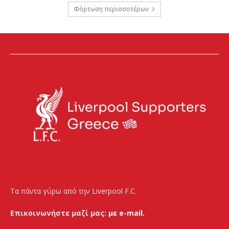
Φόρτωση περισσοτέρων
Τα πάντα γύρω από την Liverpool F.C.
Επικοινωνήστε μαζί μας:
με e-mail.