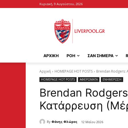
Κυριακή, 9 Αυγούστου, 2026
ΑΡΧΙΚΉ
ΡΟΗ
ΣΑΝ ΣΗΜΕΡΑ
Αρχική
HOMEPAGE HOT POSTS
Brendan Rodgers: 
HOMEPAGE HOT POSTS
ΑΦΙΕΡΩΜΑΤΑ
ΕΝΗΜΕΡΩΣΗ
Brendan Rodgers
Κατάρρευση (Μέ
By
Φάνης Φλώρος
12 Μαΐου 2026