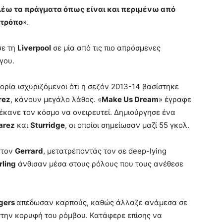
λέω τα πράγματα όπως είναι και περιμένω από
 τρόπο
».
ε τη
Liverpool
σε μία από τις πιο απρόσμενες
γου.
ρία ισχυριζόμενοι ότι η σεζόν 2013-14 βασίστηκε
rez
, κάνουν μεγάλο λάθος. «
Make Us Dream
» έγραφε
έκανε τον κόσμο να ονειρευτεί. Δημιούργησε ένα
arez
και
Sturridge
, οι οποίοι σημείωσαν μαζί 55 γκολ.
στον
Gerrard
, μετατρέποντάς τον σε deep-lying
rling
άνθισαν μέσα στους ρόλους που τους ανέθεσε
gers
απέδωσαν καρπούς, καθώς άλλαζε ανάμεσα σε
την κορυφή του ρόμβου. Κατάφερε επίσης να