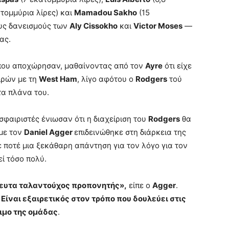
τομμύρια λίρες) και
Mamadou Sakho
(15
ους δανεισμούς των
Aly Cissokho
και
Victor Moses
—
ας.
που αποχώρησαν, μαθαίνοντας από τον
Ayre
ότι είχε
ιρών με τη
West Ham
, λίγο αφότου ο
Rodgers
τού
τα πλάνα του.
φαιριστές ένιωσαν ότι η διαχείριση του
Rodgers
θα
με τον
Daniel Agger
επιδεινώθηκε στη διάρκεια της
 ποτέ μια ξεκάθαρη απάντηση για τον λόγο για τον
εί τόσο πολύ.
τευτα ταλαντούχος προπονητής»,
είπε ο
Agger
.
 Είναι εξαιρετικός στον τρόπο που δουλεύει στις
ιμο της ομάδας
.