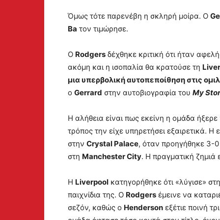
Όμως τότε παρενέβη η σκληρή μοίρα. Ο
Ge
Ba
τον τιμώρησε.
Ο
Rodgers
δέχθηκε κριτική ότι ήταν αφελή
ακόμη και η ισοπαλία θα κρατούσε τη
Live
μια υπερβολική αυτοπεποίθηση στις ομιλ
ο
Gerrard
στην αυτοβιογραφία του
My Sto
Η αλήθεια είναι πως εκείνη η ομάδα ήξερε 
τρόπος την είχε υπηρετήσει εξαιρετικά. 
στην
Crystal Palace
, όταν προηγήθηκε 3-0
στη
Manchester City
. Η πραγματική ζημιά 
Η
Liverpool
κατηγορήθηκε ότι «λύγισε» στην
παιχνίδια της. Ο
Rodgers
έμεινε να καταρι
σεζόν, καθώς ο
Henderson
εξέτιε ποινή τρ