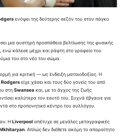
odgers
ενόψει της δεύτερης σεζόν του στον πάγκο
νήσει μια αυστηρή προσπάθεια βελτίωσης της φυσικής
, ενώ κάλεσε μέχρι και ράφτη στο γραφείο του
ύμια του στο νέο του σώμα.
ρμή για κριτική — ως ένδειξη ματαιοδοξίας. Η
Ο
Rodgers
είχε χάσει και τους δύο γονείς του από
ου στη
Swansea
και, με το άγχος της ζωής
ντίσει καλύτερα τον εαυτό του. Συχνά έβγαινε για
οντά στο προπονητικό κέντρο του συλλόγου.
ταν. Η
Liverpool
απέτυχε σε μεγάλες μεταγραφικές
 Mkhitaryan
. Απλώς δεν διέθετε ακόμη το απαραίτητο