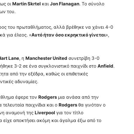
πως οι
Martin Skrtel
και
Jon Flanagan
. Το σύνολο
ων του.
ος του πρωταθλήματος, αλλά βρέθηκε να χάνει 4-0
ά για έλεος. «
Αυτό ήταν όσο εκρηκτικό γίνεται
»,
Hart Lane
, η
Manchester United
συνετρίβη 3-0
ήθηκε 3-2 σε ένα συγκλονιστικό παιχνίδι στο
Anfield
.
τα από την εξέδρα, καθώς οι επιθετικές
ντικές αδυναμίες.
άθλημα έφερε τον
Rodgers
μια ανάσα από την
α τελευταία παιχνίδια και ο
Rodgers
θα γινόταν ο
ονη αναμονή της
Liverpool
για τον τίτλο
να είχε αποκτήσει ακόμη και άγαλμα έξω από το