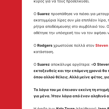
κύρος για να τους προσελκύσει.
Ο
Suarez
προσπάθησε να πιέσει για μεταγ
εκατομμύρια λίρες συν μία επιπλέον λίρα,
ρήτρα αποδέσμευσης στο συμβόλαιό του. 
αθέτησε την υπόσχεσή του να τον αφήσει ν
Ο
Rodgers
χρωστούσε πολλά στον
Steven 
κατάσταση.
Ο
Suarez
αποκάλυψε αργότερα: «
Ο
Steve
εκτοξευθείς και την επόμενη χρονιά θα 
όπου αλλού θέλεις. Αλλά μείνε φέτος, γι
Τα λόγια του με έπεισαν εκείνη τη στιγ
για μένα. Ήταν λόγια από έναν αληθινό 
Η άφιξη των
Kolo Toure
(ελεύθερος),
Iago 