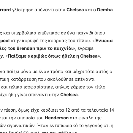
rrard
γλίστρησε απέναντι στην
Chelsea
και ο
Demba
ς και υπερβολικά επιθετικός σε ένα παιχνίδι όπου
rpool
στην κορυφή της κούρσας του τίτλου. «
Ένιωσα
ίες του
Brendan
πριν το παιχνίδι
», έγραψε
ry
. «
Παίξαμε ακριβώς όπως ήθελε η
Chelsea
».
να παίζει μόνο με έναν τρόπο και μέχρι τότε αυτός ο
Η επική κατάρρευση που ακολούθησε απέναντι
 και τελικά ισοφαρίστηκε, απλώς χάρισε τον τίτλο
είχε ήδη γίνει απέναντι στην
Chelsea
.
 πίεση, όμως είχε κερδίσει τα 12 από τα τελευταία 14
έται την απουσία του
Henderson
στο φινάλε της
ιών αγωνιστικών. Ήταν εντυπωσιακό το γεγονός ότι η