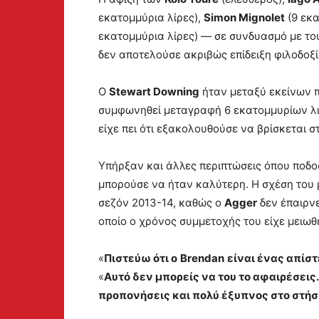
εκατομμύρια λίρες),
Simon Mignolet
(9 εκα
εκατομμύρια λίρες) — σε συνδυασμό με τ
δεν αποτελούσε ακριβώς επίδειξη φιλοδοξί
Ο
Stewart Downing
ήταν μεταξύ εκείνων 
συμφωνηθεί μεταγραφή 6 εκατομμυρίων λ
είχε πει ότι εξακολουθούσε να βρίσκεται σ
Υπήρξαν και άλλες περιπτώσεις όπου ποδοσ
μπορούσε να ήταν καλύτερη. Η σχέση του 
σεζόν 2013-14, καθώς ο
Agger
δεν έπαιρνε
οποίο ο χρόνος συμμετοχής του είχε μειωθ
«
Πιστεύω ότι ο
Brendan
είναι ένας απίσ
«
Αυτό δεν μπορείς να του το αφαιρέσεις.
προπονήσεις και πολύ έξυπνος στο στήσ