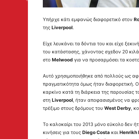
Υπήρχε κάτι εμφανώς διαφορετικό στον
R
της
Liverpool
.
Είχε λευκάνει τα δόντια του και είχε ξεκι
του κατάστασης, χάνοντας σχεδον 20 κιλά
στο
Melwood
για να προσαρμόσει τα κοστο
Αυτό χρησιμοποιήθηκε από πολλούς ως αφο
πραγματικότητα όμως ήταν διαφορετική. 
καρκίνο κατά τη διάρκεια της παρουσίας τ
στη
Liverpool
, ήταν αποφασισμένος να φρο
τρέξιμο στους δρόμους του
West Derby
, κ
Το καλοκαίρι του 2013 μόνο εύκολο δεν ή
κινήσεις για τους
Diego Costa
και
Henrikh