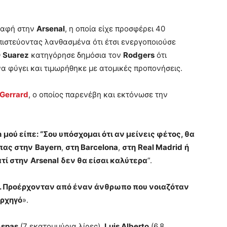
ραφή στην
Arsenal
, η οποία είχε προσφέρει 40
 πιστεύοντας λανθασμένα ότι έτσι ενεργοποιούσε
Ο
Suarez
κατηγόρησε δημόσια τον
Rodgers
ότι
α φύγει και τιμωρήθηκε με ατομικές προπονήσεις.
Gerrard
, ο οποίος παρενέβη και εκτόνωσε την
n
μού είπε: “Σου υπόσχομαι ότι αν μείνεις φέτος, θα
πας στην
Bayern
,
στη Barcelona
,
στη
Real Madrid
ή
ατί στην
Arsenal
δεν θα είσαι καλύτερα
”.
μή. Προέρχονταν από έναν άνθρωπο που νοιαζόταν
αρχηγό
».
Aspas
(7 εκατομμύρια λίρες),
Luis Alberto
(6,8