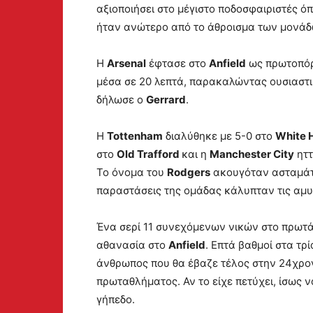
αξιοποιήσει στο μέγιστο ποδοσφαιριστές ό
ήταν ανώτερο από το άθροισμα των μονάδ
Η
Arsenal
έφτασε στο
Anfield
ως πρωτοπόρ
μέσα σε 20 λεπτά, παρακαλώντας ουσιαστικ
δήλωσε ο
Gerrard
.
Η
Tottenham
διαλύθηκε με 5-0 στο
White 
στο
Old Trafford
και η
Manchester City
ηττ
Το όνομα του
Rodgers
ακουγόταν ασταμάτη
παραστάσεις της ομάδας κάλυπταν τις αμυ
Ένα σερί 11 συνεχόμενων νικών στο πρωτ
αθανασία στο
Anfield
. Επτά βαθμοί στα τρί
άνθρωπος που θα έβαζε τέλος στην 24χρ
πρωταθλήματος. Αν το είχε πετύχει, ίσως 
γήπεδο.