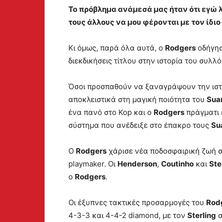
Το πρόβλημα ανάμεσά μας ήταν ότι εγώ 
τους άλλους να μου φέρονται με τον ίδιο
Κι όμως, παρά όλα αυτά, ο
Rodgers
οδήγησ
διεκδικήσεις τίτλου στην ιστορία του συλλό
Όσοι προσπαθούν να ξαναγράψουν την ιστο
αποκλειστικά στη μαγική ποιότητα του
Sua
ένα πανό στο Kop και ο
Rodgers
πράγματι 
σύστημα που ανέδειξε στο έπακρο τους
Su
Ο
Rodgers
χάρισε νέα ποδοσφαιρική ζωή 
playmaker. Οι
Henderson
,
Coutinho
και
Ste
ο
Rodgers
.
Οι έξυπνες τακτικές προσαρμογές του
Rod
4-3-3 και 4-4-2 diamond, με τον
Sterling
σ