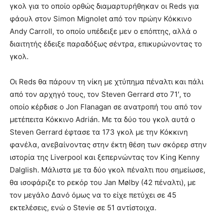
γκολ για το οποίο ορθώς διαμαρτυρήθηκαν οι Reds για
φάουλ στον Simon Mignolet από τον πρώην Κόκκινο
Andy Carroll, το οποίο υπέδειξε μεν ο επόπτης, αλλά ο
διαιτητής έδειξε παραδόξως σέντρα, επικυρώνοντας το
γκολ.
Οι Reds θα πάρουν τη νίκη με χτύπημα πέναλτι και πάλι
από τον αρχηγό τους, τον Steven Gerrard στο 71′, το
οποίο κέρδισε ο Jon Flanagan σε ανατροπή του από τον
μετέπειτα Κόκκινο Adrián. Με τα δύο του γκολ αυτά ο
Steven Gerrard έφτασε τα 173 γκολ με την Κόκκινη
φανέλα, ανεβαίνοντας στην έκτη θέση των σκόρερ στην
ιστορία της Liverpool και ξεπερνώντας τον King Kenny
Dalglish. Μάλιστα με τα δύο γκολ πέναλτι που σημείωσε,
θα ισοφάριζε το ρεκόρ του Jan Mølby (42 πέναλτι), με
τον μεγάλο Δανό όμως να το είχε πετύχει σε 45
εκτελέσεις, ενώ ο Stevie σε 51 αντίστοιχα.