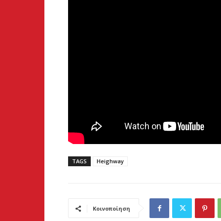
TAGS
Heighway
Κοινοποίηση