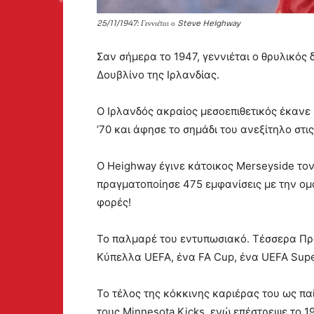
25/11/1947: Γεννιέται ο Steve Heighway
Σαν σήμερα το 1947, γεννιέται ο θρυλικός 
Δουβλίνο της Ιρλανδίας.
Ο Ιρλανδός ακραίος μεσοεπιθετικός έκανε 
’70 και άφησε το σημάδι του ανεξίτηλο στ
Ο Heighway έγινε κάτοικος Merseyside τον
πραγματοποίησε 475 εμφανίσεις με την ομά
φορές!
Το παλμαρέ του εντυπωσιακό. Τέσσερα Πρ
Κύπελλα UEFA, ένα FA Cup, ένα UEFA Super
To τέλος της κόκκινης καριέρας του ως παί
τους Minnesota Kicks, ενώ επέστρεψε το 