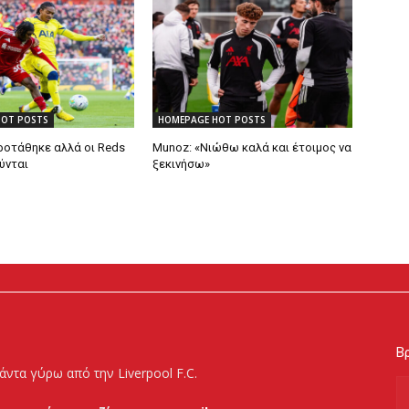
HOT POSTS
HOMEPAGE HOT POSTS
ροτάθηκε αλλά οι Reds
Munoz: «Νιώθω καλά και έτοιμος να
ύνται
ξεκινήσω»
Βρ
άντα γύρω από την Liverpool F.C.