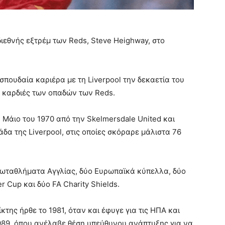
διεθνής εξτρέμ των Reds, Steve Heighway, στο
σπουδαία καριέρα με τη Liverpool την δεκαετία του
ις καρδιές των οπαδών των Reds.
 Μάιο του 1970 από την Skelmersdale United και
δα της Liverpool, στις οποίες σκόραρε μάλιστα 76
ωταθλήματα Αγγλίας, δύο Ευρωπαϊκά κύπελλα, δύο
 Cup και δύο FA Charity Shields.
κτης ήρθε το 1981, όταν και έφυγε για τις ΗΠΑ και
1989, όπου ανέλαβε θέση υπεύθυνου ανάπτυξης για να