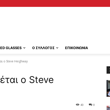
RED GLASSES
Ο ΣΥΛΛΟΓΟΣ
ΕΠΙΚΟΙΝΩΝΙΑ
ται ο Steve Heighway
ιέται ο Steve
43
0