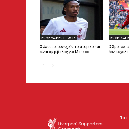
HOMEPAGE HOT POSTS
HOMEPAGE 
Ο Jacquet συνεχίζει το ατομικό και
Ο Spence π
είναι αμφίβολος για Monaco
δεν ασχολο
Τα π