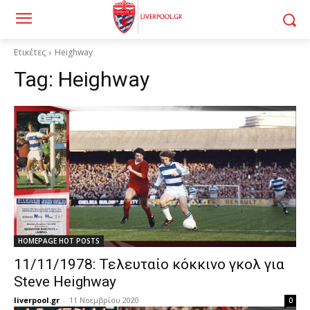
Ετικέτες
Heighway
Tag:
Heighway
HOMEPAGE HOT POSTS
11/11/1978: Τελευταίο κόκκινο γκολ για
Steve Heighway
liverpool.gr
-
11 Νοεμβρίου 2020
0