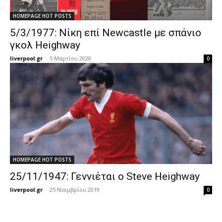
HOMEPAGE HOT POSTS
5/3/1977: Νίκη επί Newcastle με σπάνιο
γκολ Heighway
liverpool.gr
-
5 Μαρτίου 2020
0
HOMEPAGE HOT POSTS
25/11/1947: Γεννιέται ο Steve Heighway
liverpool.gr
-
25 Νοεμβρίου 2019
0