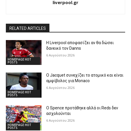
liverpool.gr
RELATED ARTICLES
Η Liverpool αποφασίζει αν θα δώσει
δανεικό τον Danns
6 Αυγούστου 2026
HOMEPAGE HOT
POSTS
Ο Jacquet συνεχίζει το ατομικό και είναι
αμφίβολος για Monaco
6 Αυγούστου 2026
HOMEPAGE HOT
POSTS
Ο Spence προτάθηκε αλλά οι Reds δεν
ασχολούνται
6 Αυγούστου 2026
HOMEPAGE HOT
POSTS