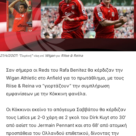
21/4/2007: "Γιορτινή" νίκη επί Wigan για Riise & Reina
Σαν σήμερα οι Reds του Rafa Benitez θα κέρδιζαν την
Wigan Athletic στο Anfield για το πρωτάθλημα, με τους
Riise & Reina να “γιορτάζουν” την συμπλήρωση
εμφανίσεων με την Κόκκινη φανέλα.
Οι Κόκκινοι εκείνο το απόγευμα Σαββάτου θα κέρδιζαν
τους Latics με 2-0 χάρη σε 2 γκολ του Dirk Kuyt στο 30′
από ασίστ του Jermain Pennant και στο 68′ από ατομική
προσπάθεια του Ολλανδού επιθετικού, δίνοντας την