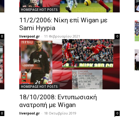
HOMEPAGE HOT POSTS
11/2/2006: Νίκη επί Wigan με
Sami Hyypia
liverpool.gr
-
11 Φεβρουαρίου 2021
0
0
HOMEPAGE HOT POSTS
18/10/2008: Εντυπωσιακή
ανατροπή με Wigan
liverpool.gr
-
18 Οκτωβρίου 2019
0
0