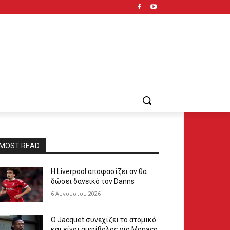
MOST READ
Η Liverpool αποφασίζει αν θα
δώσει δανεικό τον Danns
6 Αυγούστου 2026
Ο Jacquet συνεχίζει το ατομικό
και είναι αμφίβολος για Monaco