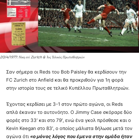
20/4/1977: Νίκη επί Zurich & 1ος Τελικός Πρωταθλητριών
Σαν σήμερα οι Reds του Bob Paisley θα κερδίσουν την
FC Zurich στο Anfield και θα προκριθούν για 1η φορά
στην ιστορία τους σε τελικό Κυπέλλου Πρωταθλητριών.
Έχοντας κερδίσει με 3-1 στον πρώτο αγώνα, οι Reds
απλά έκαναν το αυτονόητο. Ο Jimmy Case σκόραρε δύο
φορές στο 33′ και στο 79′, ενώ ένα γκολ πρόσθεσε και ο
Kevin Keegan στο 83′, ο οποίος μάλιστα δήλωσε μετά τον
αγώνα ότι
«ο μόνος λόγος που έμενα στην ομάδα ήταν