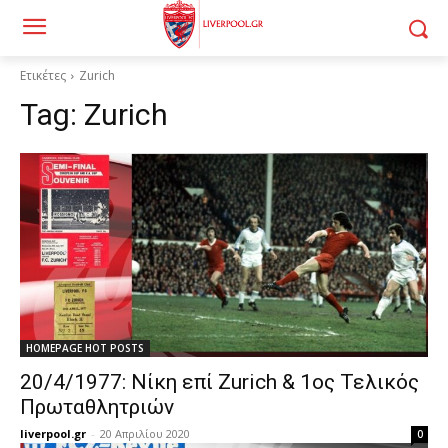
Ετικέτες
Zurich
Tag:
Zurich
HOMEPAGE HOT POSTS
20/4/1977: Νίκη επί Zurich & 1ος Τελικός
Πρωταθλητριών
liverpool.gr
-
20 Απριλίου 2020
0