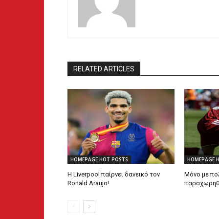
RELATED ARTICLES
HOMEPAGE HOT POSTS
HOMEPAGE 
Η Liverpool παίρνει δανεικό τον
Μόνο με πο
Ronald Araujo!
παραχωρηθεί