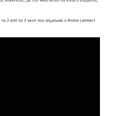
υς Κόκκινους, με την West Brom να είναι ο επόμενος
 τα 2 από τα 3 γκολ που σημείωσε ο Rickie Lambert