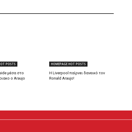
HOT POSTS
HOMEPAGE HOT POSTS
side μέσα στο
Η Liverpool παίρνει δανεικό τον
ιακο ο Araujo
Ronald Araujo!