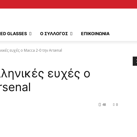
RED GLASSES
Ο ΣΥΛΛΟΓΟΣ
ΕΠΙΚΟΙΝΩΝΙΑ
νικές ευχές ο Macca 2-0 την Arsenal
λληνικές ευχές ο
rsenal
48
0