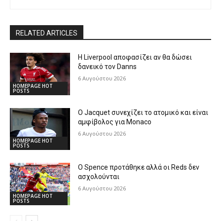
RELATED ARTICLES
Η Liverpool αποφασίζει αν θα δώσει
δανεικό τον Danns
6 Αυγούστου 2026
HOMEPAGE HOT
POSTS
Ο Jacquet συνεχίζει το ατομικό και είναι
αμφίβολος για Monaco
6 Αυγούστου 2026
HOMEPAGE HOT
POSTS
Ο Spence προτάθηκε αλλά οι Reds δεν
ασχολούνται
6 Αυγούστου 2026
HOMEPAGE HOT
POSTS