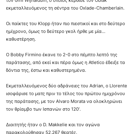
τον Gini Wijnaldum, ο οποίος κέρδισε τον Oblak
εκμεταλλευόμενος τη σέντρα του Oxlade-Chamberlain.
Οι παίκτες του Klopp ήταν πιο πιεστικοί και στο δεύτερο
ημίχρονο, όμως το δεύτερο γκολ ήρθε με μία…
καθυστέρηση.
Ο Bobby Firmino έκανε το 2-0 στο πέμπτο λεπτό της
παράτασης, από εκεί και πέρα όμως η Atletico έδειξε τα
δόντια της, έστω και καθυστερημένα.
Εκμεταλλευόμενος δύο αδράνειες του Adrian, o Llorente
ισοφάρισε το ματς πριν το τέλος του πρώτου ημιχρόνου
της παράτασης, με τον Alvaro Morata να ολοκληρώνει
τον θρίαμβο των Ισπανών στο 120′.
Διαιτητής ήταν ο D. Makkelie και τον αγώνα
παρακολούθησαν 52,267 θεατές.