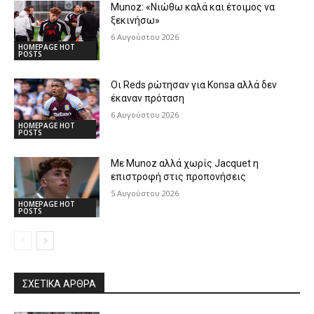
Munoz: «Νιώθω καλά και έτοιμος να
ξεκινήσω»
6 Αυγούστου 2026
HOMEPAGE HOT
POSTS
Οι Reds ρώτησαν για Konsa αλλά δεν
έκαναν πρόταση
6 Αυγούστου 2026
HOMEPAGE HOT
POSTS
Με Munoz αλλά χωρίς Jacquet η
επιστροφή στις προπονήσεις
5 Αυγούστου 2026
HOMEPAGE HOT
POSTS
ΣΧΕΤΙΚΆ ΆΡΘΡΑ