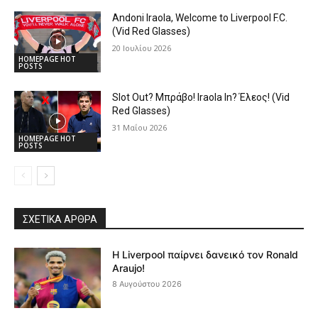
Andoni Iraola, Welcome to Liverpool F.C.
(Vid Red Glasses)
20 Ιουλίου 2026
HOMEPAGE HOT
POSTS
Slot Out? Μπράβο! Iraola In? Έλεος! (Vid
Red Glasses)
31 Μαΐου 2026
HOMEPAGE HOT
POSTS
ΣΧΕΤΙΚΆ ΆΡΘΡΑ
Η Liverpool παίρνει δανεικό τον Ronald
Araujo!
8 Αυγούστου 2026