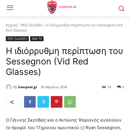
Αρχική
RED GLASSES
Η ιδιόρρυθμη περίπτωση του Sessegnon (Vid
Red Glasses)
RED GLASSES
Web TV
Η ιδιόρρυθμη περίπτωση του
Sessegnon (Vid Red
Glasses)
By
liverpool.gr
30 Απριλίου 2018
14
0
Ο Γιάννης Σκοτίδας και ο Αντώνης Ψαριανός αναλύουν
το προφίλ του 17χρονου αμυντικού (;) Ryan Sessegnon,