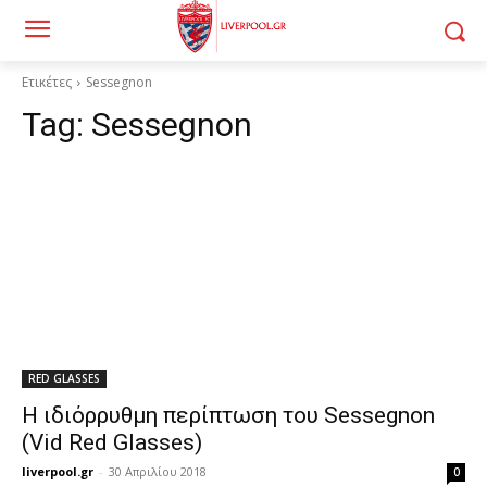
Ετικέτες
Sessegnon
Tag:
Sessegnon
RED GLASSES
Η ιδιόρρυθμη περίπτωση του Sessegnon
(Vid Red Glasses)
liverpool.gr
-
30 Απριλίου 2018
0