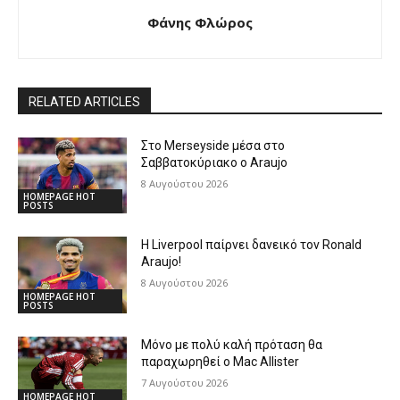
Φάνης Φλώρος
RELATED ARTICLES
Στο Merseyside μέσα στο
Σαββατοκύριακο ο Araujo
8 Αυγούστου 2026
HOMEPAGE HOT
POSTS
Η Liverpool παίρνει δανεικό τον Ronald
Araujo!
8 Αυγούστου 2026
HOMEPAGE HOT
POSTS
Μόνο με πολύ καλή πρόταση θα
παραχωρηθεί ο Mac Allister
7 Αυγούστου 2026
HOMEPAGE HOT