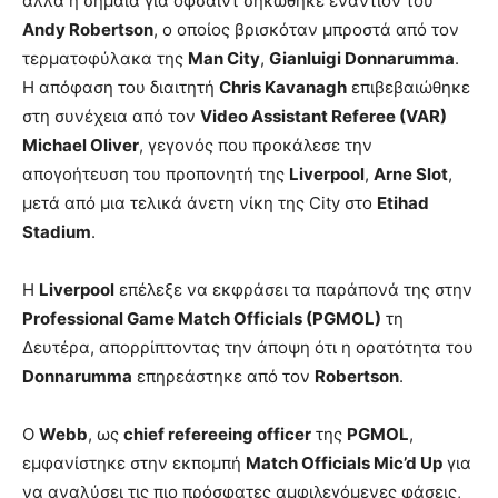
αλλά η σημαία για οφσάιντ σηκώθηκε εναντίον του
Andy Robertson
, ο οποίος βρισκόταν μπροστά από τον
τερματοφύλακα της
Man City
,
Gianluigi Donnarumma
.
Η απόφαση του διαιτητή
Chris Kavanagh
επιβεβαιώθηκε
στη συνέχεια από τον
Video Assistant Referee (VAR)
Michael Oliver
, γεγονός που προκάλεσε την
απογοήτευση του προπονητή της
Liverpool
,
Arne Slot
,
μετά από μια τελικά άνετη νίκη της City στο
Etihad
Stadium
.
Η
Liverpool
επέλεξε να εκφράσει τα παράπονά της στην
Professional Game Match Officials (PGMOL)
τη
Δευτέρα, απορρίπτοντας την άποψη ότι η ορατότητα του
Donnarumma
επηρεάστηκε από τον
Robertson
.
Ο
Webb
, ως
chief refereeing officer
της
PGMOL
,
εμφανίστηκε στην εκπομπή
Match Officials Mic’d Up
για
να αναλύσει τις πιο πρόσφατες αμφιλεγόμενες φάσεις,