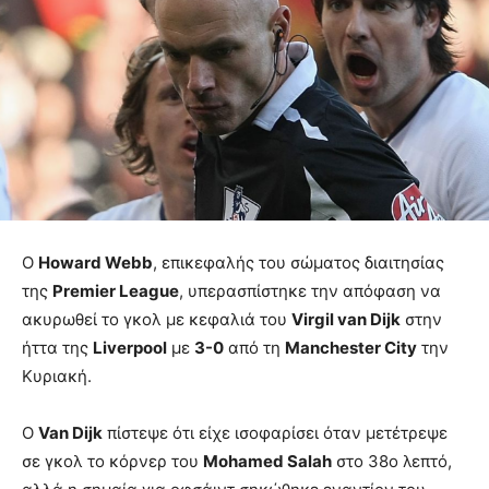
Ο
Howard Webb
, επικεφαλής του σώματος διαιτησίας
της
Premier League
, υπερασπίστηκε την απόφαση να
ακυρωθεί το γκολ με κεφαλιά του
Virgil van Dijk
στην
ήττα της
Liverpool
με
3-0
από τη
Manchester City
την
Κυριακή.
Ο
Van Dijk
πίστεψε ότι είχε ισοφαρίσει όταν μετέτρεψε
σε γκολ το κόρνερ του
Mohamed Salah
στο 38ο λεπτό,