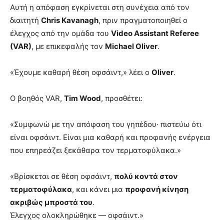
Αυτή η απόφαση εγκρίνεται στη συνέχεια από τον
διαιτητή
Chris Kavanagh
, πριν πραγματοποιηθεί ο
έλεγχος από την ομάδα του
Video Assistant Referee
(VAR)
, με επικεφαλής τον
Michael Oliver
.
«Έχουμε καθαρή θέση οφσάιντ,» λέει ο
Oliver
.
Ο βοηθός VAR,
Tim Wood
, προσθέτει:
«Συμφωνώ με την απόφαση του γηπέδου· πιστεύω ότι
είναι οφσάιντ. Είναι μια καθαρή και προφανής ενέργεια
που επηρεάζει ξεκάθαρα τον τερματοφύλακα.»
«Βρίσκεται σε θέση οφσάιντ,
πολύ κοντά στον
τερματοφύλακα
, και κάνει μια
προφανή κίνηση
ακριβώς μπροστά του
.
Έλεγχος ολοκληρώθηκε — οφσάιντ.»