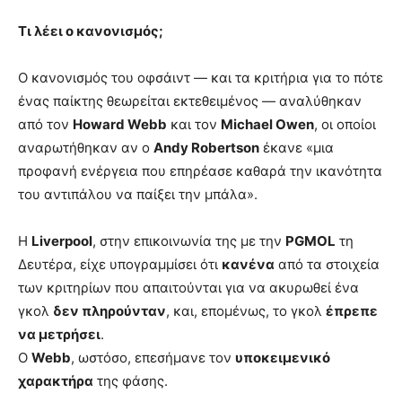
Τι λέει ο κανονισμός;
Ο κανονισμός του οφσάιντ — και τα κριτήρια για το πότε
ένας παίκτης θεωρείται εκτεθειμένος — αναλύθηκαν
από τον
Howard Webb
και τον
Michael Owen
, οι οποίοι
αναρωτήθηκαν αν ο
Andy Robertson
έκανε «μια
προφανή ενέργεια που επηρέασε καθαρά την ικανότητα
του αντιπάλου να παίξει την μπάλα».
Η
Liverpool
, στην επικοινωνία της με την
PGMOL
τη
Δευτέρα, είχε υπογραμμίσει ότι
κανένα
από τα στοιχεία
των κριτηρίων που απαιτούνται για να ακυρωθεί ένα
γκολ
δεν πληρούνταν
, και, επομένως, το γκολ
έπρεπε
να μετρήσει
.
Ο
Webb
, ωστόσο, επεσήμανε τον
υποκειμενικό
χαρακτήρα
της φάσης.