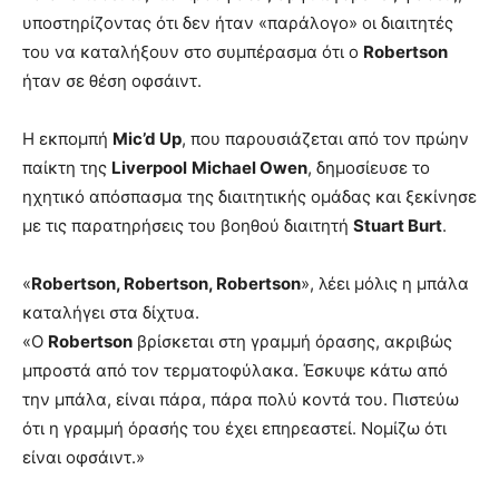
υποστηρίζοντας ότι δεν ήταν «παράλογο» οι διαιτητές
του να καταλήξουν στο συμπέρασμα ότι ο
Robertson
ήταν σε θέση οφσάιντ.
Η εκπομπή
Mic’d Up
, που παρουσιάζεται από τον πρώην
παίκτη της
Liverpool
Michael Owen
, δημοσίευσε το
ηχητικό απόσπασμα της διαιτητικής ομάδας και ξεκίνησε
με τις παρατηρήσεις του βοηθού διαιτητή
Stuart Burt
.
«
Robertson, Robertson, Robertson
», λέει μόλις η μπάλα
καταλήγει στα δίχτυα.
«Ο
Robertson
βρίσκεται στη γραμμή όρασης, ακριβώς
μπροστά από τον τερματοφύλακα. Έσκυψε κάτω από
την μπάλα, είναι πάρα, πάρα πολύ κοντά του. Πιστεύω
ότι η γραμμή όρασής του έχει επηρεαστεί. Νομίζω ότι
είναι οφσάιντ.»