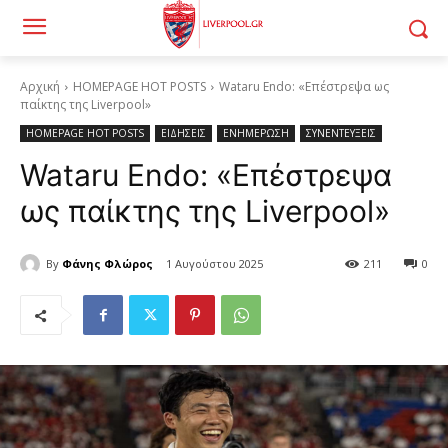
Αρχική
HOMEPAGE HOT POSTS
Wataru Endo: «Επέστρεψα ως
παίκτης της Liverpool»
HOMEPAGE HOT POSTS
ΕΙΔΗΣΕΙΣ
ΕΝΗΜΕΡΩΣΗ
ΣΥΝΕΝΤΕΥΞΕΙΣ
Wataru Endo: «Επέστρεψα
ως παίκτης της Liverpool»
By
Φάνης Φλώρος
1 Αυγούστου 2025
211
0