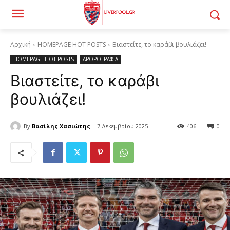
Αρχική
HOMEPAGE HOT POSTS
Βιαστείτε, το καράβι βουλιάζει!
HOMEPAGE HOT POSTS
ΑΡΘΡΟΓΡΑΦΙΑ
Βιαστείτε, το καράβι
βουλιάζει!
By
Βασίλης Χασιώτης
7 Δεκεμβρίου 2025
406
0