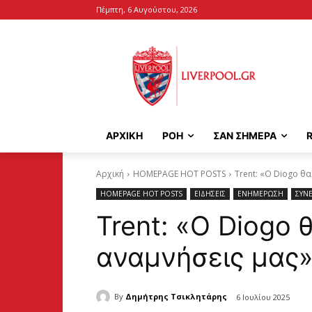
Πέμπτη, 6 Αυγούστου, 2026
ΑΡΧΙΚΉ
ΡΟΗ
ΣΑΝ ΣΗΜΕΡΑ
Αρχική
HOMEPAGE HOT POSTS
Trent: «Ο Diogo θα
HOMEPAGE HOT POSTS
ΕΙΔΗΣΕΙΣ
ΕΝΗΜΕΡΩΣΗ
ΣΥΝΕ
Trent: «Ο Diogo 
αναμνήσεις μας
By
Δημήτρης Τσικλητάρης
6 Ιουλίου 2025