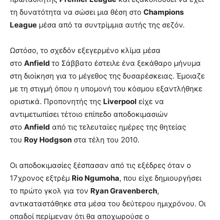
τη δυνατότητα να σώσει μια θέση στο
Champions
League
μέσα από τα συντρίμμια αυτής της σεζόν.
Ωστόσο, το σχεδόν εξεγερμένο κλίμα μέσα
στο
Anfield
το Σάββατο έστειλε ένα ξεκάθαρο μήνυμα
στη διοίκηση για το μέγεθος της δυσαρέσκειας. Έμοιαζε
με τη στιγμή όπου η υπομονή του κόσμου εξαντλήθηκε
οριστικά. Προπονητής της
Liverpool
είχε να
αντιμετωπίσει τέτοιο επίπεδο αποδοκιμασιών
στο
Anfield
από τις τελευταίες ημέρες της θητείας
του
Roy Hodgson
στα τέλη του 2010.
Οι αποδοκιμασίες ξέσπασαν από τις εξέδρες όταν ο
17χρονος εξτρέμ
Rio Ngumoha
, που είχε δημιουργήσει
το πρώτο γκολ για τον
Ryan Gravenberch
,
αντικαταστάθηκε στα μέσα του δεύτερου ημιχρόνου. Οι
οπαδοί περίμεναν ότι θα αποχωρούσε ο