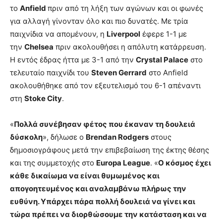
το
Anfield
πριν από τη λήξη των αγώνων και οι φωνές
για αλλαγή γίνονταν όλο και πιο δυνατές. Με τρία
παιχνίδια να απομένουν, η
Liverpool
έφερε 1-1 με
την
Chelsea
πριν ακολουθήσει η απόλυτη κατάρρευση.
Η εντός έδρας ήττα με 3-1 από την
Crystal Palace
στο
τελευταίο παιχνίδι του
Steven Gerrard
στο Anfield
ακολουθήθηκε από τον εξευτελισμό του 6-1 απέναντι
στη
Stoke City
.
«
Πολλά συνέβησαν φέτος που έκαναν τη δουλειά
δύσκολη
», δήλωσε ο
Brendan Rodgers
στους
δημοσιογράφους μετά την επιβεβαίωση της έκτης θέσης
και της συμμετοχής στο
Europa League
. «
Ο κόσμος έχει
κάθε δικαίωμα να είναι θυμωμένος και
απογοητευμένος και αναλαμβάνω πλήρως την
ευθύνη. Υπάρχει πάρα πολλή δουλειά να γίνει και
τώρα πρέπει να διορθώσουμε την κατάσταση και να