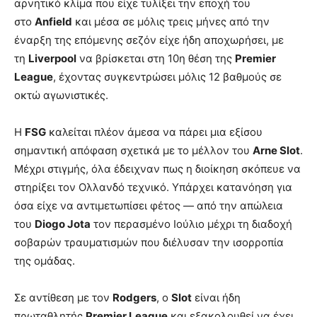
αρνητικό κλίμα που είχε τυλίξει την εποχή του
στο
Anfield
και μέσα σε μόλις τρεις μήνες από την
έναρξη της επόμενης σεζόν είχε ήδη αποχωρήσει, με
τη
Liverpool
να βρίσκεται στη 10η θέση της
Premier
League
, έχοντας συγκεντρώσει μόλις 12 βαθμούς σε
οκτώ αγωνιστικές.
Η
FSG
καλείται πλέον άμεσα να πάρει μια εξίσου
σημαντική απόφαση σχετικά με το μέλλον του
Arne Slot
.
Μέχρι στιγμής, όλα έδειχναν πως η διοίκηση σκόπευε να
στηρίξει τον Ολλανδό τεχνικό. Υπάρχει κατανόηση για
όσα είχε να αντιμετωπίσει φέτος — από την απώλεια
του
Diogo Jota
τον περασμένο Ιούλιο μέχρι τη διαδοχή
σοβαρών τραυματισμών που διέλυσαν την ισορροπία
της ομάδας.
Σε αντίθεση με τον
Rodgers
, ο
Slot
είναι ήδη
πρωταθλητής
Premier League
και εξακολουθεί να έχει