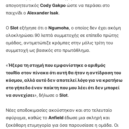
απογοητευτικός
Cody Gakpo
ώστε να περάσει στο
παιχνίδι ο
Alexander Isak
.
Ο
Slot
εξήγησε ότι ο
Ngumoha
, ο οποίος δεν έχει ακόμη
ολοκληρώσει 90 λεπτά συμμετοχής σε επίπεδο πρώτης
ομάδας, αντιμετώπιζε κράμπες στην μόλις τρίτη του
συμμετοχή ως βασικός στο πρωτάθλημα.
«
Ήξερα τη στιγμή που εμφανίστηκε ο αριθμός
τουRio
στον πίνακα ότι αυτή θα ήταν η αντίδραση του
κόσμου, αλλά αυτό δεν αποτελεί λόγο για να κρατήσω
στο γήπεδο έναν παίκτη που μου λέει ότι δεν μπορεί
να συνεχίσει
», δήλωσε ο
Slot
.
Νέες αποδοκιμασίες ακούστηκαν και στο τελευταίο
σφύριγμα, καθώς το
Anfield
έδωσε μια σκληρή και
ξεκάθαρη ετυμηγορία για όσα παρουσίασε η ομάδα. Οι