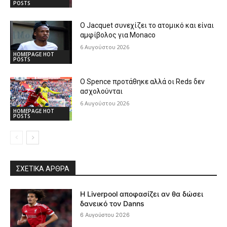
POSTS
Ο Jacquet συνεχίζει το ατομικό και είναι
αμφίβολος για Monaco
6 Αυγούστου 2026
HOMEPAGE HOT
POSTS
Ο Spence προτάθηκε αλλά οι Reds δεν
ασχολούνται
6 Αυγούστου 2026
HOMEPAGE HOT
POSTS
ΣΧΕΤΙΚΆ ΆΡΘΡΑ
Η Liverpool αποφασίζει αν θα δώσει
δανεικό τον Danns
6 Αυγούστου 2026