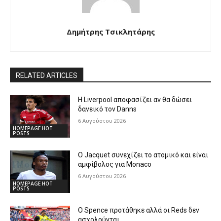
Δημήτρης Τσικλητάρης
RELATED ARTICLES
Η Liverpool αποφασίζει αν θα δώσει
δανεικό τον Danns
6 Αυγούστου 2026
HOMEPAGE HOT
POSTS
Ο Jacquet συνεχίζει το ατομικό και είναι
αμφίβολος για Monaco
6 Αυγούστου 2026
HOMEPAGE HOT
POSTS
Ο Spence προτάθηκε αλλά οι Reds δεν
ασχολούνται