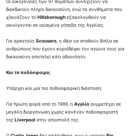
Οι οικογένειες των 97 θυμάτων συνεχίζουν να
διεκδικούν πλήρη δικαιοσύνη, ενώ τα συνθήματα που
χλευάζουν το
Hillsborough
εξακολουθούν να
ακούγονται σε ορισμένα γήπεδα της Αγγλίας.
Για αρκετούς
Scousers
, η ιδέα να σταθούν δίπλα σε
ανθρώπους που έχουν κοροϊδέψει τον αγώνα τους για
δικαιοσύνη αποτελεί κάτι αδιανόητο.
Και το ποδόσφαιρο;
Υπάρχει και μια πιο ποδοσφαιρική διάσταση.
Για πρώτη φορά από το 1986, η
Αγγλία
συμμετέχει σε
μεγάλη διοργάνωση χωρίς κανέναν ποδοσφαιριστή
της
Liverpool
στην αποστολή της.
Ο
Curtis Jones
δεν επιλέχθηκε, ενώ ο νεαρός
Rio