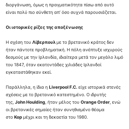
διοργάνωση, όμως η πραγματικότητα πίσω από αυτό
είναι πολύ πιο σύνθετη απ’ όσο συχνά παρουσιάζεται.
Οι ιστορικές ρίζες της αποξένωσης
Η σχέση του
Λίβερπουλ
με το βρετανικό κράτος δεν
ήταν πάντοτε προβληματική. Η πόλη ανέπτυξε ισχυρούς
δεσμούς με την Ιρλανδία, ιδιαίτερα μετά τον μεγάλο λιμό
του 1847, όταν εκατοντάδες χιλιάδες Ιρλανδοί
εγκαταστάθηκαν εκεί.
Παράλληλα, η ίδια η
Liverpool F.C.
είχε ιστορικά στενές
σχέσεις με το βρετανικό κατεστημένο. Ο ιδρυτής
της,
John Houlding
, ήταν μέλος του
Orange Order
, ενώ
οι βρετανικές σημαίες ήταν συνηθισμένο θέαμα
στο
Kop
μέχρι και τη δεκαετία του 1980.