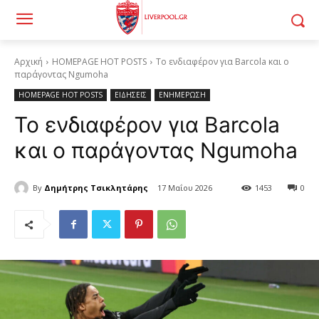
Αρχική
HOMEPAGE HOT POSTS
Το ενδιαφέρον για Barcola και ο
παράγοντας Ngumoha
HOMEPAGE HOT POSTS
ΕΙΔΗΣΕΙΣ
ΕΝΗΜΕΡΩΣΗ
Το ενδιαφέρον για Barcola
και ο παράγοντας Ngumoha
By
Δημήτρης Τσικλητάρης
17 Μαΐου 2026
1453
0