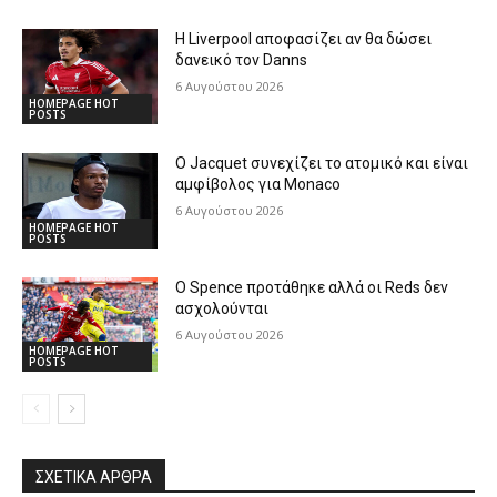
Η Liverpool αποφασίζει αν θα δώσει
δανεικό τον Danns
6 Αυγούστου 2026
HOMEPAGE HOT
POSTS
Ο Jacquet συνεχίζει το ατομικό και είναι
αμφίβολος για Monaco
6 Αυγούστου 2026
HOMEPAGE HOT
POSTS
Ο Spence προτάθηκε αλλά οι Reds δεν
ασχολούνται
6 Αυγούστου 2026
HOMEPAGE HOT
POSTS
ΣΧΕΤΙΚΆ ΆΡΘΡΑ