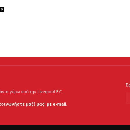
0
Βρ
άντα γύρω από την Liverpool F.C.
κοινωνήστε μαζί μας:
με e-mail.