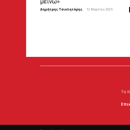
μείνω»
Δημήτρης Τσικλητάρης
-
12 Μαρτίου 2025
Τα π
Επι