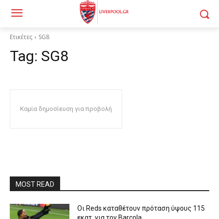
Ετικέτες
SG8
Tag:
SG8
Καμία δημοσίευση για προβολή
MOST READ
Οι Reds καταθέτουν πρόταση ύψους 115
εκατ. για τον Barcola