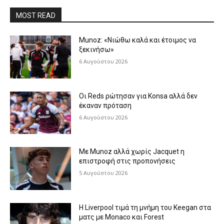
MOST READ
Munoz: «Νιώθω καλά και έτοιμος να
ξεκινήσω»
6 Αυγούστου 2026
Οι Reds ρώτησαν για Konsa αλλά δεν
έκαναν πρόταση
6 Αυγούστου 2026
Με Munoz αλλά χωρίς Jacquet η
επιστροφή στις προπονήσεις
5 Αυγούστου 2026
Η Liverpool τιμά τη μνήμη του Keegan στα
ματς με Monaco και Forest