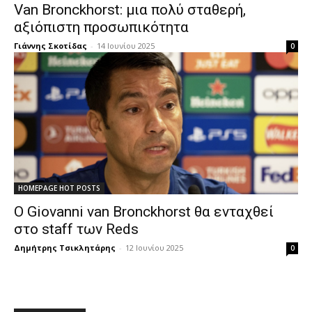
Van Bronckhorst: μια πολύ σταθερή,
αξιόπιστη προσωπικότητα
Γιάννης Σκοτίδας
-
14 Ιουνίου 2025
0
HOMEPAGE HOT POSTS
Ο Giovanni van Bronckhorst θα ενταχθεί
στο staff των Reds
Δημήτρης Τσικλητάρης
-
12 Ιουνίου 2025
0