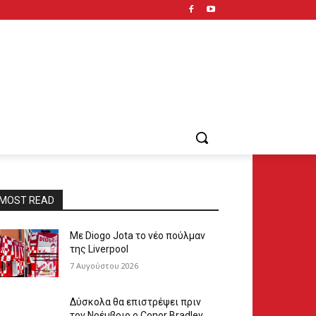
MOST READ
Με Diogo Jota το νέο πούλμαν
της Liverpool
7 Αυγούστου 2026
Δύσκολα θα επιστρέψει πριν
τον Νοέμβριο ο Conor Bradley