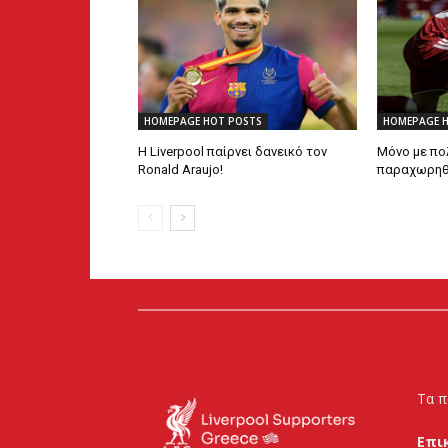
HOMEPAGE HOT POSTS
HOMEPAGE 
Η Liverpool παίρνει δανεικό τον
Μόνο με πο
Ronald Araujo!
παραχωρηθεί
Τα π
Επι