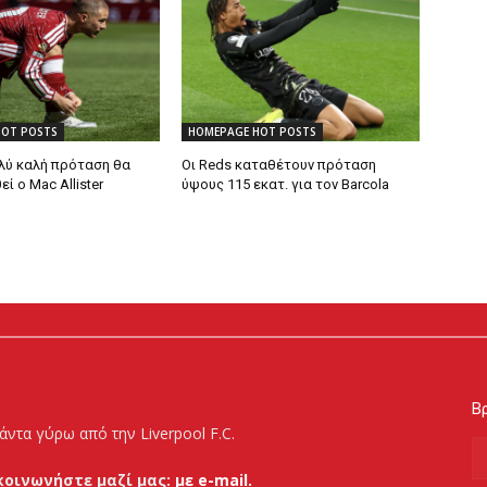
HOT POSTS
HOMEPAGE HOT POSTS
λύ καλή πρόταση θα
Οι Reds καταθέτουν πρόταση
 ο Mac Allister
ύψους 115 εκατ. για τον Barcola
Βρ
άντα γύρω από την Liverpool F.C.
κοινωνήστε μαζί μας:
με e-mail.