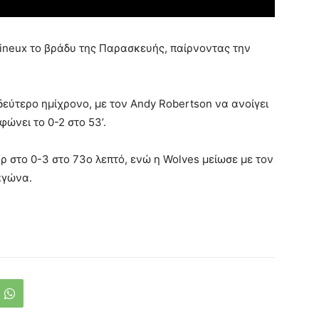
lineux το βράδυ της Παρασκευής, παίρνοντας την
εύτερο ημίχρονο, με τον Andy Robertson να ανοίγει
φώνει το 0-2 στο 53’.
ρ στο 0-3 στο 73ο λεπτό, ενώ η Wolves μείωσε με τον
αγώνα.