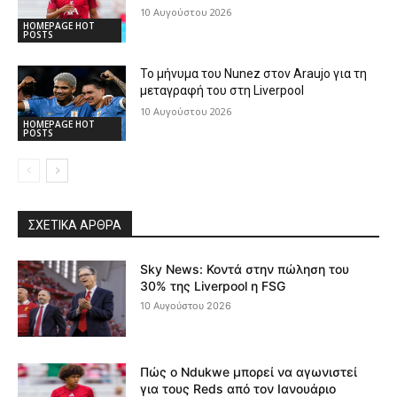
10 Αυγούστου 2026
HOMEPAGE HOT
POSTS
Το μήνυμα του Nunez στον Araujo για τη
μεταγραφή του στη Liverpool
10 Αυγούστου 2026
HOMEPAGE HOT
POSTS
ΣΧΕΤΙΚΆ ΆΡΘΡΑ
Sky News: Κοντά στην πώληση του
30% της Liverpool η FSG
10 Αυγούστου 2026
Πώς ο Ndukwe μπορεί να αγωνιστεί
για τους Reds από τον Ιανουάριο