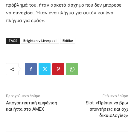
πρόβλημά του, ήταν αρκετά άσχημο που δεν μπόρεσε
να συνεχίσει. Ήταν ένα πλήγμα για αυτόν και ένα
πλήγμα για εμάς».
TAGS
Brighton v Liverpool
Ekitike
Προηγούμενο άρθρο
Επόμενο άρθρο
Απογοητευτική εμφάνιση
Slot: «Πρέπει να βρω
και ήττα στο AMEX
απαντήσεις και όχι
δικαιολογίες»