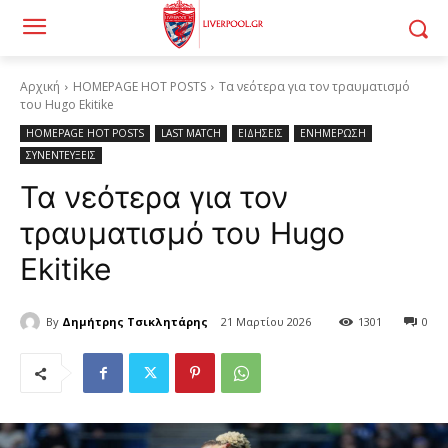
Αρχική
HOMEPAGE HOT POSTS
Τα νεότερα για τον τραυματισμό
του Hugo Ekitike
HOMEPAGE HOT POSTS
LAST MATCH
ΕΙΔΗΣΕΙΣ
ΕΝΗΜΕΡΩΣΗ
ΣΥΝΕΝΤΕΥΞΕΙΣ
Τα νεότερα για τον
τραυματισμό του Hugo
Ekitike
By
Δημήτρης Τσικλητάρης
21 Μαρτίου 2026
1301
0