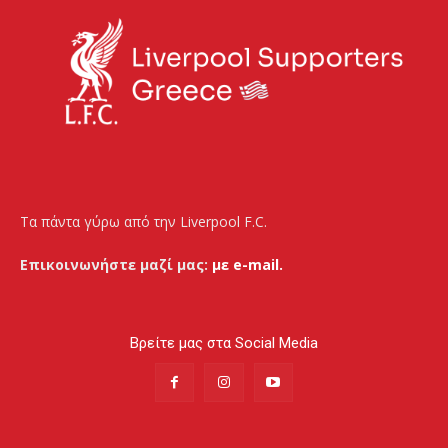
Τα πάντα γύρω από την Liverpool F.C.
Επικοινωνήστε μαζί μας:
με e-mail.
Βρείτε μας στα Social Media