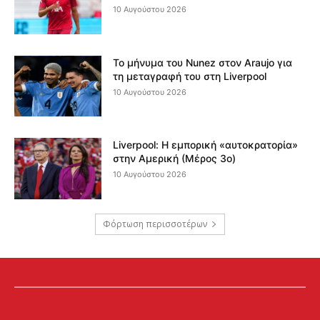
10 Αυγούστου 2026
Το μήνυμα του Nunez στον Araujo για
τη μεταγραφή του στη Liverpool
10 Αυγούστου 2026
Liverpool: Η εμπορική «αυτοκρατορία»
στην Αμερική (Μέρος 3ο)
10 Αυγούστου 2026
Φόρτωση περισσοτέρων