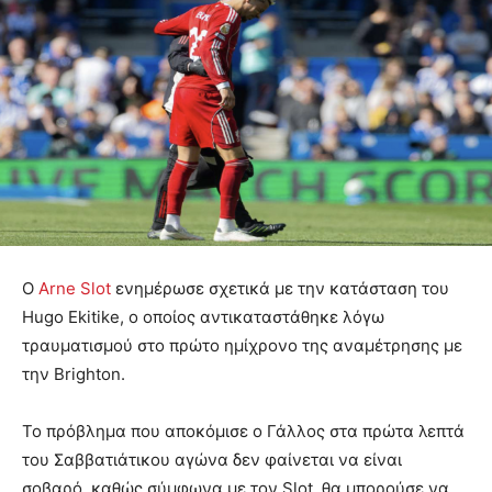
Ο
Arne Slot
ενημέρωσε σχετικά με την κατάσταση του
Hugo Ekitike, ο οποίος αντικαταστάθηκε λόγω
τραυματισμού στο πρώτο ημίχρονο της αναμέτρησης με
την Brighton.
Το πρόβλημα που αποκόμισε ο Γάλλος στα πρώτα λεπτά
του Σαββατιάτικου αγώνα δεν φαίνεται να είναι
σοβαρό, καθώς σύμφωνα με τον Slot, θα μπορούσε να