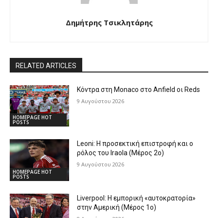
Δημήτρης Τσικλητάρης
RELATED ARTICLES
Κόντρα στη Monaco στο Anfield οι Reds
9 Αυγούστου 2026
HOMEPAGE HOT
POSTS
Leoni: Η προσεκτική επιστροφή και ο
ρόλος του Iraola (Μέρος 2ο)
9 Αυγούστου 2026
HOMEPAGE HOT
POSTS
Liverpool: Η εμπορική «αυτοκρατορία»
στην Αμερική (Μέρος 1ο)