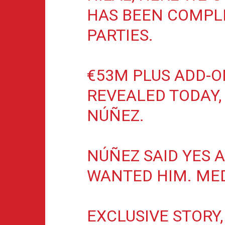
HAS BEEN COMPL
PARTIES.
€53M PLUS ADD-O
REVEALED TODAY,
NÚÑEZ.
NÚÑEZ SAID YES 
WANTED HIM. MED
EXCLUSIVE STORY