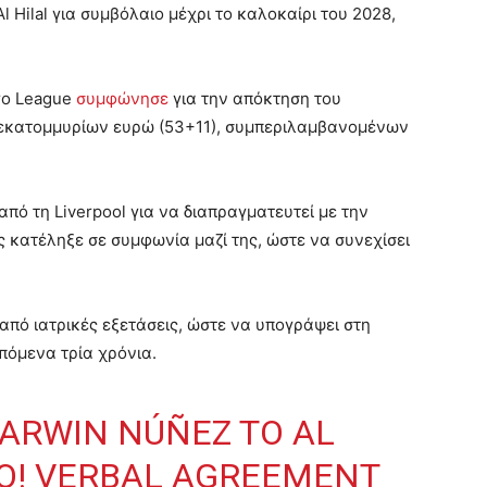
 Hilal για συμβόλαιο μέχρι το καλοκαίρι του 2028,
ro League
συμφώνησε
για την απόκτηση του
5 εκατομμυρίων ευρώ (53+11), συμπεριλαμβανομένων
πό τη Liverpool για να διαπραγματευτεί με την
ς κατέληξε σε συμφωνία μαζί της, ώστε να συνεχίσει
πό ιατρικές εξετάσεις, ώστε να υπογράψει στη
επόμενα τρία χρόνια.
ARWIN NÚÑEZ TO AL
GO! VERBAL AGREEMENT