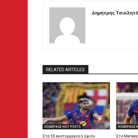
Δημήτρης Τσικλητ
RELATED ARTICLES
HOMEPAGE HOT POSTS
HOMEPAGE 
Στα 55 εκατομμύρια η οψιόν
Στο Mersey