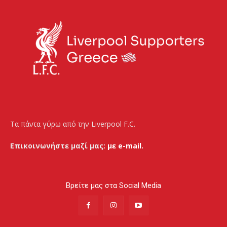
Τα πάντα γύρω από την Liverpool F.C.
Επικοινωνήστε μαζί μας:
με e-mail.
Βρείτε μας στα Social Media