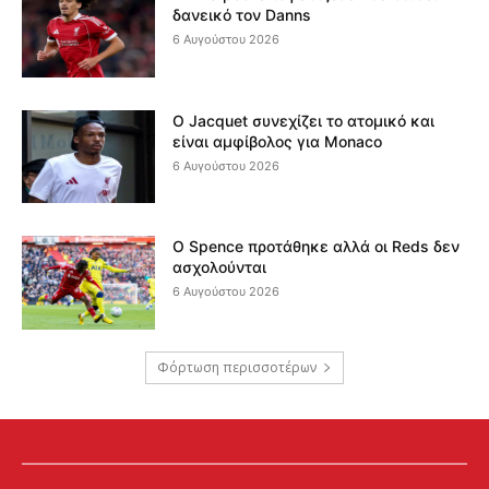
δανεικό τον Danns
6 Αυγούστου 2026
Ο Jacquet συνεχίζει το ατομικό και
είναι αμφίβολος για Monaco
6 Αυγούστου 2026
Ο Spence προτάθηκε αλλά οι Reds δεν
ασχολούνται
6 Αυγούστου 2026
Φόρτωση περισσοτέρων